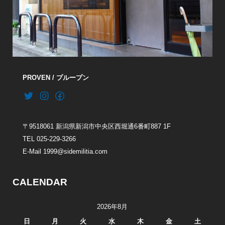
PROVEN / プループン
〒9518061 新潟県新潟市中央区西堀通6番町887 1F
TEL 025-229-3266
E-Mail 1999@sidemilitia.com
CALENDAR
2026年8月
日
月
火
水
木
金
土