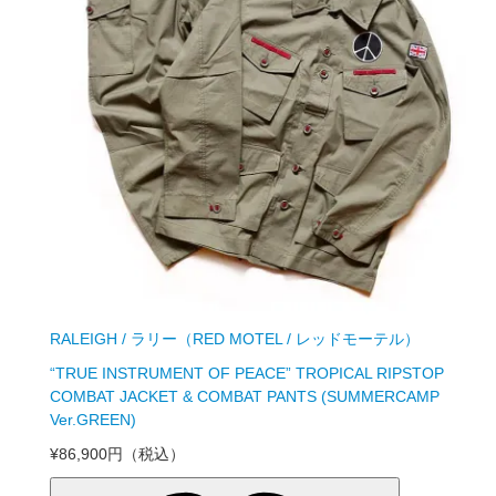
RALEIGH / ラリー（RED MOTEL / レッドモーテル）
“TRUE INSTRUMENT OF PEACE” TROPICAL RIPSTOP
COMBAT JACKET & COMBAT PANTS (SUMMERCAMP
Ver.GREEN)
¥86,900円
（税込）