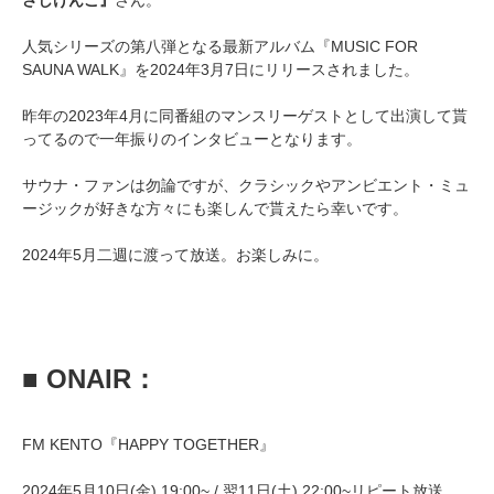
さしけんご』
さん。
人気シリーズの第八弾となる最新アルバム『MUSIC FOR
SAUNA WALK』を2024年3月7日にリリースされました。
昨年の2023年4月に同番組のマンスリーゲストとして出演して貰
ってるので一年振りのインタビューとなります。
サウナ・ファンは勿論ですが、クラシックやアンビエント・ミュ
ージックが好きな方々にも楽しんで貰えたら幸いです。
2024年5月二週に渡って放送。お楽しみに。
■ ONAIR：
FM KENTO『HAPPY TOGETHER』
2024年5月10日(金) 19:00~ / 翌11日(土) 22:00~リピート放送