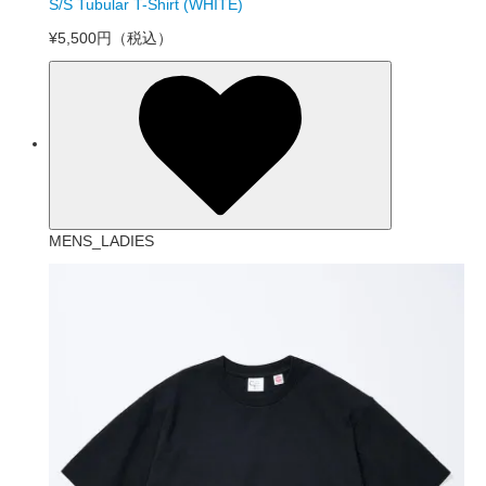
S/S Tubular T-Shirt (WHITE)
¥5,500円
（税込）
MENS_LADIES