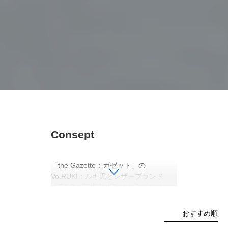
Consept
「the Gazette：ガゼット」の
Vo.RUKI：ルキ氏とレザーブランド
「T.A.S」安藤 哲也氏によるプロジェク
トとして「NIL DUE / NIL UN TOKYO :
ニル デュエ / ニル アン トーキョー」ス
おすすめ順
タート。 音楽、ART、アンダーグラウ