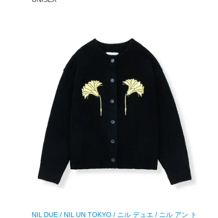
NIL DUE / NIL UN TOKYO / ニル デュエ / ニル アン ト