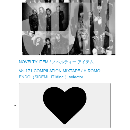
NOVELTY ITEM / ノベルティー アイテム
Vol.171 COMPILATION MIXTAPE / HIROMO
ENDO（SIDEMILITIAinc.）selector.