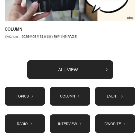
COLUMN
公式note：2026年05月31日(日) 無料公開PAGE
ALL VIEW
TOPICS
COLUMN
EVENT
RADIO
INTERVIEW
FAVORITE