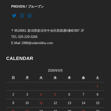
PROVEN / プループン
〒9518061 新潟県新潟市中央区西堀通6番町887 1F
TEL 025-229-3266
E-Mail 1999@sidemilitia.com
CALENDAR
2026年8月
日
月
火
水
木
金
土
1
2
3
4
5
6
7
8
9
10
11
12
13
14
15