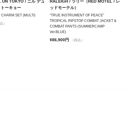
NIL UN TOKYO / ニル デュ
RALEIGH / ラリー（RED MOTEL / レ
ン トーキョー
ッドモーテル）
Y CHARM SET (MULTI)
“TRUE INSTRUMENT OF PEACE”
TROPICAL RIPSTOP COMBAT JACKET &
込）
COMBAT PANTS (SUMMERCAMP
Ver.BLUE)
¥86,900円
（税込）