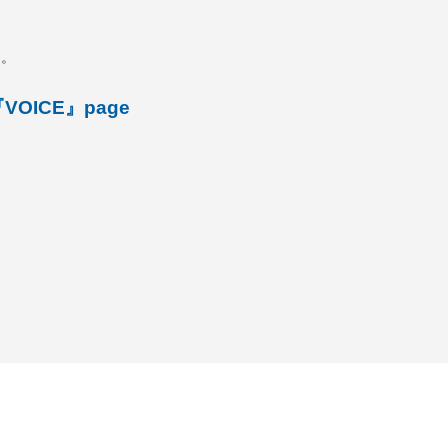
す。
e『VOICE』page