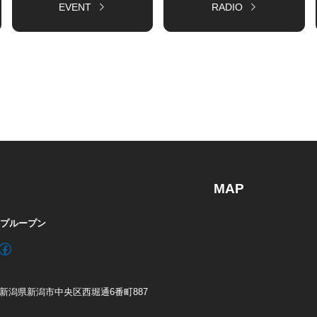
EVENT
RADIO
MAP
/ プループン
61 新潟県新潟市中央区西堀通6番町887