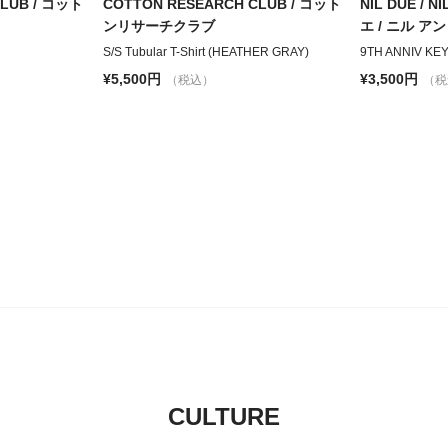
CLUB / コット
COTTON RESEARCH CLUB / コット
NIL DUE / 
ンリサーチクラブ
エ / ニル ア
S/S Tubular T-Shirt (HEATHER GRAY)
9TH ANNIV KE
¥5,500円
¥3,500円
（税込）
（税
CULTURE