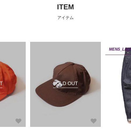
ITEM
アイテム
MENS_LAD
T
SOLD OUT