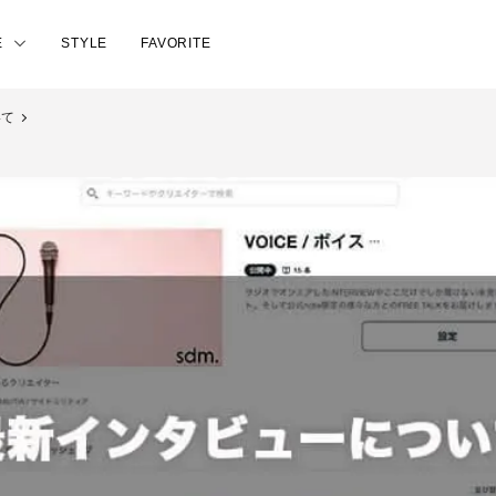
E
STYLE
FAVORITE
いて