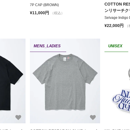
COTTON RE
7P CAP (BROWN)
ンリサーチク
¥11,000円
（税込）
Selvage Indigo
¥22,000円
（
MENS_LADIES
UNISEX