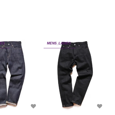
IES
MENS_LADIES