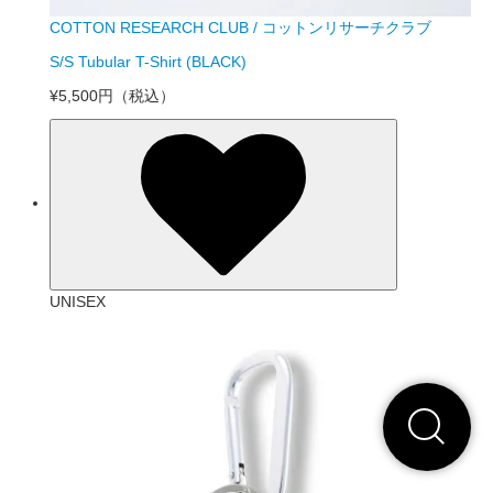
COTTON RESEARCH CLUB / コットンリサーチクラブ
S/S Tubular T-Shirt (BLACK)
¥5,500円
（税込）
UNISEX