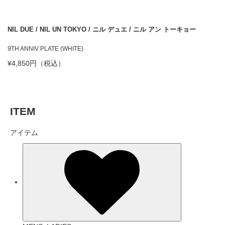
NIL DUE / NIL UN TOKYO / ニル デュエ / ニル アン トーキョー
9TH ANNIV PLATE (WHITE)
¥4,850円
（税込）
ITEM
アイテム