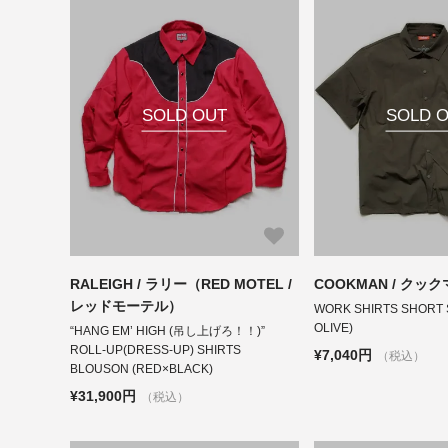
SOLD OUT
SOLD 
RALEIGH / ラリー（RED MOTEL /
COOKMAN / クッ
レッドモーテル）
WORK SHIRTS SHORT 
OLIVE)
“HANG EM’ HIGH (吊し上げろ！！)”
ROLL-UP(DRESS-UP) SHIRTS
¥7,040円
（税込）
BLOUSON (RED×BLACK)
¥31,900円
（税込）