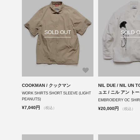
SOLD OUT
SOLD 
COOKMAN / クックマン
NIL DUE / NIL UN 
ュエ / ニル アン ト
WORK SHIRTS SHORT SLEEVE (LIGHT
PEANUTS)
EMBROIDERY OC SHIRT
¥7,040円
（税込）
¥20,000円
（税込）