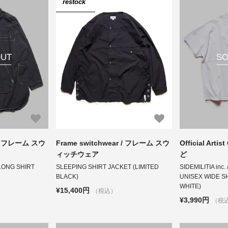
restock
OUT
SO
r / フレーム スウ
Frame switchwear / フレーム スウ
Official Art
ィッチウェア
ど
LONG SHIRT
SLEEPING SHIRT JACKET (LIMITED
SIDEMILITIA 
BLACK)
UNISEX WIDE S
WHITE)
¥15,400円
（税込）
¥3,990円
（税