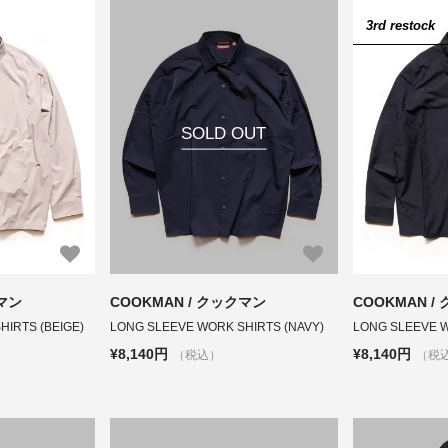
3rd restock
SOLD OUT
クマン
COOKMAN / クックマン
COOKMAN /
IRTS (BEIGE)
LONG SLEEVE WORK SHIRTS (NAVY)
LONG SLEEVE W
¥8,140円
¥8,140円
（税込）
（税