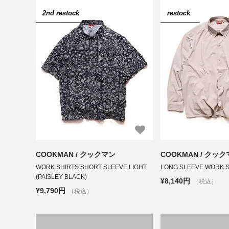
2nd restock
restock
COOKMAN / クックマン
COOKMAN / クッ
WORK SHIRTS SHORT SLEEVE LIGHT
LONG SLEEVE WORK SH
(PAISLEY BLACK)
¥8,140円
（税込）
¥9,790円
（税込）