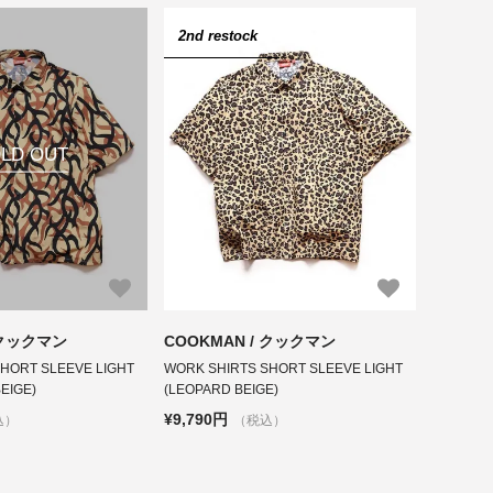
2nd restock
LD OUT
 クックマン
COOKMAN / クックマン
HORT SLEEVE LIGHT
WORK SHIRTS SHORT SLEEVE LIGHT
EIGE)
(LEOPARD BEIGE)
¥9,790円
込）
（税込）