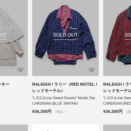
OUT
SOLD OUT
SO
ターキー
RALEIGH / ラリー（RED MOTEL /
RALEIGH / 
レッドモーテル）
レッドモーテ
“L.S.D.(Love Sweet Dream)” Muslin Top
“L.S.D.(Love Swe
CARDIGAN (BLUE TARTAN)
CARDIGAN (RED
¥36,300円
¥36,300円
（税込）
（