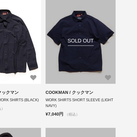
SOLD OUT
 クックマン
COOKMAN / クックマン
ORK SHIRTS (BLACK)
WORK SHIRTS SHORT SLEEVE (LIGHT
NAVY)
込）
¥7,040円
（税込）