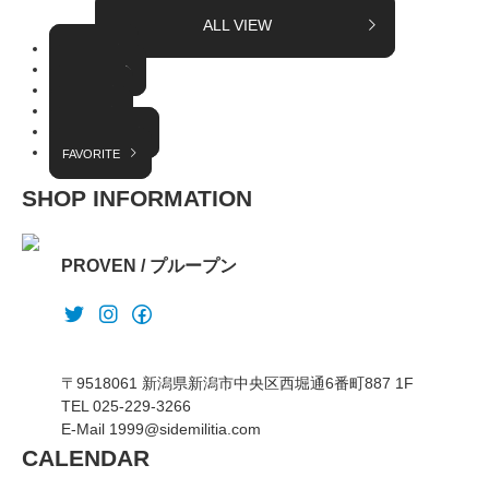
ALL VIEW
TOPICS
COLUMN
EVENT
RADIO
INTERVIEW
FAVORITE
SHOP INFORMATION
PROVEN / プループン
〒9518061 新潟県新潟市中央区西堀通6番町887 1F
TEL 025-229-3266
E-Mail 1999@sidemilitia.com
CALENDAR