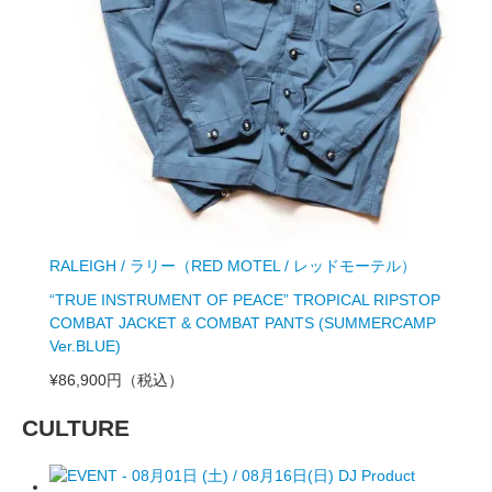
RALEIGH / ラリー（RED MOTEL / レッドモーテル）
“TRUE INSTRUMENT OF PEACE” TROPICAL RIPSTOP
COMBAT JACKET & COMBAT PANTS (SUMMERCAMP
Ver.BLUE)
¥86,900円
（税込）
CULTURE