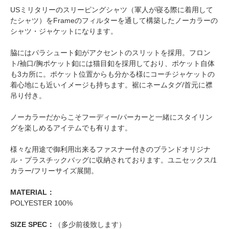
USミリタリーのスリーピングシャツ（軍人が寝る際に着用して
たシャツ）をFrameのフィルターを通して構築したノーカラーの
シャツ・ジャケットになります。
脇にはパラシュート釦がアクセントのスリットを採用。フロン
ト/袖口/胸ポケット釦には猫目釦を採用しており、ポケット自体
も3カ所に。ポケット位置からも分かる様にコーチジャケットの
着心地にも近いイメージも持ちます。裾にネームタグ/首元に襟
吊り付き。
ノーカラーだからこそフーディー/パーカーと一緒にスタイリン
グを楽しめるアイテムでも有ります。
様々な用途で御利用出来るファスナー付きのブランドオリジナ
ル・プラスチックバッグに収納されております。ユニセックス/1
カラー/フリーサイズ展開。
MATERIAL：
POLYESTER 100%
SIZE SPEC：
（多少前後致します）