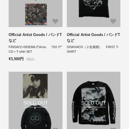
Official Artist Goods / バンドT
Official Artist Goods / バンドT
など
など
FRIDAYZ×SIDEMILITIA inc. “DO IT”
DISKHAOS（２色展開） FIRST T-
CD＋T-shirt SET
SHIRT
¥3,500円
（税込）
SOLD OUT
SOLD OUT