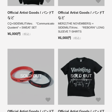
Official Artist Goods / バンドT
Official Artist Goods / バンドT
など
など
CQ×SIDEMILITIAinc. “Communication,Cultural,Curiosity
MERZ(THE NOVEMBERS) ×
Quotient”＋SWEAT SET
SIDEMILITIA inc. “REBORN” LONG
SLEEVE T-SHIRTS
¥6,000円
（税込）
¥6,000円
（税込）
SOLD OUT
SOLD OUT
Official Artist Goods / バンドT
Official Artist Goods / バンドT