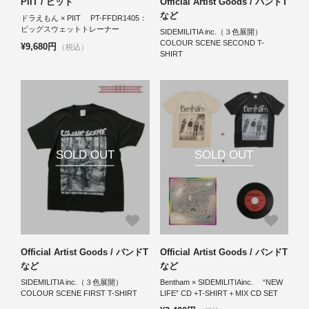
PIIT / ピット
Official Artist Goods / バンドT
など
ドラえもん × PIIT PT-FFDR1405：
ビッグスウェットトレーナー
SIDEMILITIA inc.（３色展開）
COLOUR SCENE SECOND T-
¥9,680円
（税込）
SHIRT
SOLD OUT
SOLD OUT
Official Artist Goods / バンドT
Official Artist Goods / バンドT
など
など
SIDEMILITIA inc.（３色展開）
Bentham × SIDEMILITIAinc. “NEW
COLOUR SCENE FIRST T-SHIRT
LIFE” CD +T-SHIRT＋MIX CD SET