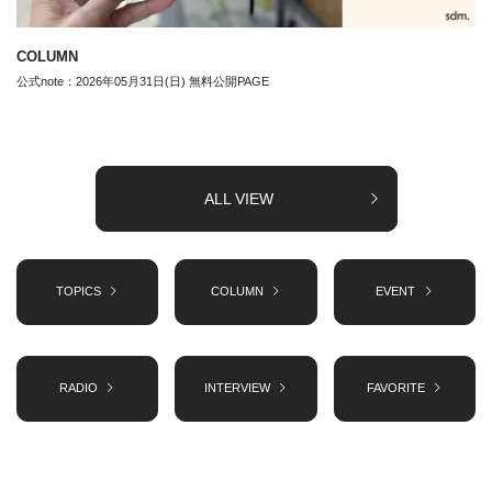
COLUMN
公式note：2026年05月31日(日) 無料公開PAGE
ALL VIEW
TOPICS
COLUMN
EVENT
RADIO
INTERVIEW
FAVORITE