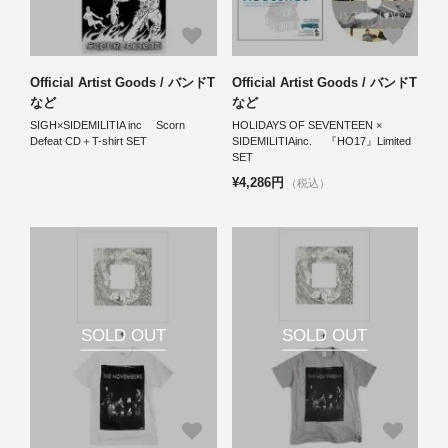
Official Artist Goods / バンドT
Official Artist Goods / バンドT
など
など
SIGH×SIDEMILITIA inc Scorn
HOLIDAYS OF SEVENTEEN ×
Defeat CD＋T-shirt SET
SIDEMILITIAinc. 『HO17』Limited
SET
¥4,286円
（税込）
SOLD OUT
SOLD OUT