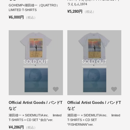
ラえもん1974
GOHEMP×潮田雄一（QUATTRO）
LIMITED T-SHIRTS
¥5,280円
（税込）
¥6,000円
（税込）
SOLD OUT
SOLD OUT
Official Artist Goods / バンドT
Official Artist Goods / バンドT
など
など
潮田雄一 × SIDEMILITIA inc. limited
潮田雄一 × SIDEMILITIA inc. limited
T-SHIRTS + CD SET “余白”ver.
T-SHIRTS + CD SET
“FISHERMAN”ver.
¥4,286円
（税込）