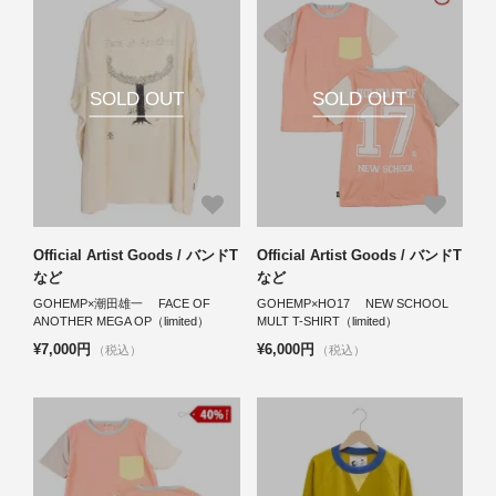
SOLD OUT
SOLD OUT
Official Artist Goods / バンドT
Official Artist Goods / バンドT
など
など
GOHEMP×潮田雄一 FACE OF
GOHEMP×HO17 NEW SCHOOL
ANOTHER MEGA OP（limited）
MULT T-SHIRT（limited）
¥7,000円
¥6,000円
（税込）
（税込）