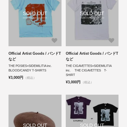
SOLD OUT
SOLD OUT
Official Artist Goods / バンドT
Official Artist Goods / バンドT
など
など
THE POSIES×SIDEMILITIA inc.
THE CIGAVETTES×SIDEMILITIA
BLOOD/CANDY T-SHIRTS
inc. THE CIGAVETTES T-
SHIRT
¥3,000円
（税込）
¥3,000円
（税込）
SOLD OUT
SOLD OUT