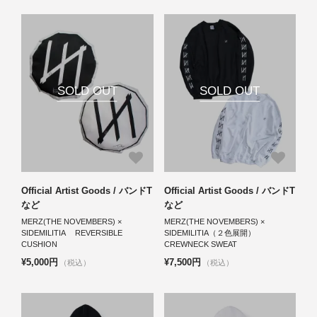
SOLD OUT
SOLD OUT
Official Artist Goods / バンドT
Official Artist Goods / バンドT
など
など
MERZ(THE NOVEMBERS) ×
MERZ(THE NOVEMBERS) ×
SIDEMILITIA REVERSIBLE
SIDEMILITIA（２色展開）
CUSHION
CREWNECK SWEAT
¥5,000円
¥7,500円
（税込）
（税込）