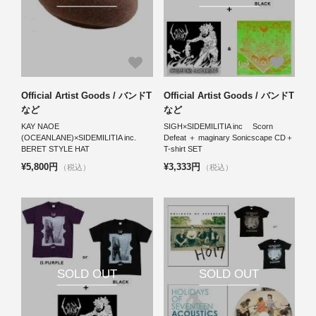
Official Artist Goods / バンドT
Official Artist Goods / バンドT
など
など
KAY NAOE
SIGH×SIDEMILITIA inc Scorn
(OCEANLANE)×SIDEMILITIA inc.
Defeat ＋ maginary Sonicscape CD＋
BERET STYLE HAT
T-shirt SET
¥5,800円
¥3,333円
（税込）
（税込）
SOLD OUT
SOLD OUT