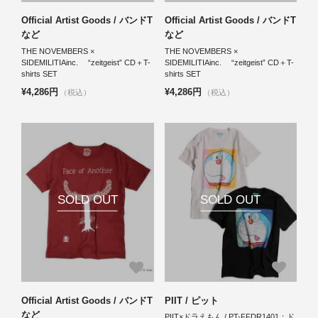
Official Artist Goods / バンドT
Official Artist Goods / バンドT
など
など
THE NOVEMBERS ×
THE NOVEMBERS ×
SIDEMILITIAinc. “zeitgeist” CD＋T-
SIDEMILITIAinc. “zeitgeist” CD＋T-
shirts SET
shirts SET
¥4,286円
¥4,286円
（税込）
（税込）
SOLD OUT
SOLD OUT
Official Artist Goods / バンドT
PIIT / ピット
など
PIIT×ドラえもん / PT-FFDR1401：ド