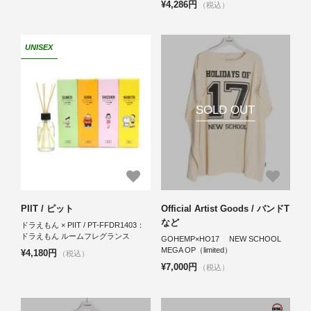
¥4,286円
（税込）
UNISEX
SOLD OUT
PIIT / ピット
Official Artist Goods / バンドT
など
ドラえもん × PIIT / PT-FFDR1403：
ドラえもん ルームフレグランス
GOHEMP×HO17 NEW SCHOOL
MEGA OP（limited）
¥4,180円
（税込）
¥7,000円
（税込）