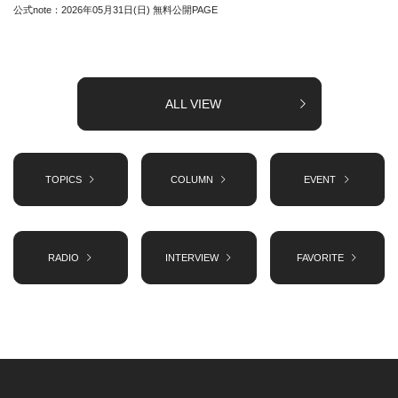
公式note：2026年05月31日(日) 無料公開PAGE
ALL VIEW
TOPICS
COLUMN
EVENT
RADIO
INTERVIEW
FAVORITE