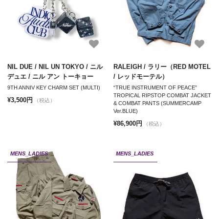
NIL DUE / NIL UN TOKYO / ニル
RALEIGH / ラリー（RED MOTEL
デュエ / ニル アン トーキョー
/ レッドモーテル）
9TH ANNIV KEY CHARM SET (MULTI)
“TRUE INSTRUMENT OF PEACE”
TROPICAL RIPSTOP COMBAT JACKET
¥3,500円
（税込）
& COMBAT PANTS (SUMMERCAMP
Ver.BLUE)
¥86,900円
（税込）
MENS_LADIES
MENS_LADIES