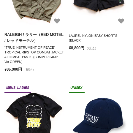
RALEIGH / ラリー（RED MOTEL
LAUREL NYLON EASY SHORTS
/ レッドモーテル）
(BLACK)
¥8,800円
“TRUE INSTRUMENT OF PEACE”
（税込）
TROPICAL RIPSTOP COMBAT JACKET
& COMBAT PANTS (SUMMERCAMP
Ver.GREEN)
¥86,900円
（税込）
MENS_LADIES
UNISEX