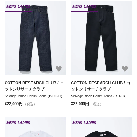
MENS_LADIES
MENS_LADIES
COTTON RESEARCH CLUB / コ
COTTON RESEARCH CLUB / コ
ットンリサーチクラブ
ットンリサーチクラブ
Selvage Indigo Denim Jeans (INDIGO)
Selvage Black Denim Jeans (BLACK)
¥22,000円
¥22,000円
（税込）
（税込）
MENS_LADIES
MENS_LADIES