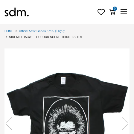
0
HOME
Official Artist Goods / バンドTなど
SIDEMILITIA inc. COLOUR SCENE THIRD T-SHIRT