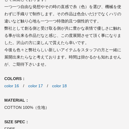
一つ一つ自由な発想やその時の直感で糸（色）を選び、機械を使
わずに手織りで制作します。その作品は色合いだけでなくハリの
違いなど触り心地も一つ一つ特徴的且つ個性的です。
弊社として創る側と受け取る側が共に豊かな表情で優しさに触れ
る事が出来る作品だなと感じ、この度展開させて頂く事になりま
した。沢山の方に楽しんで貰えたら幸いです。
今後も色々と弊社らしい新しいアイテムをスタッフの方と一緒に
展開出来たらなと考えております。時間は掛かるかも知れません
が、ご期待下さいませ。
COLORS：
color 16
/
color 17
/
color 18
MATERIAL：
COTTON 100%（生地）
SIZE SPEC：