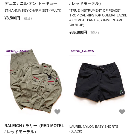
デュエ / ニル アン トーキョー
/ レッドモーテル）
9TH ANNIV KEY CHARM SET (MULTI)
“TRUE INSTRUMENT OF PEACE”
TROPICAL RIPSTOP COMBAT JACKET
¥3,500円
（税込）
& COMBAT PANTS (SUMMERCAMP
Ver.BLUE)
¥86,900円
（税込）
MENS_LADIES
MENS_LADIES
RALEIGH / ラリー（RED MOTEL
LAUREL NYLON EASY SHORTS
/ レッドモーテル）
(BLACK)