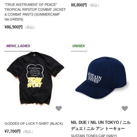
¥8,800円
“TRUE INSTRUMENT OF PEACE”
（税込）
TROPICAL RIPSTOP COMBAT JACKET
& COMBAT PANTS (SUMMERCAMP
Ver.GREEN)
¥86,900円
（税込）
MENS_LADIES
UNISEX
NIL DUE / NIL UN TOKYO / ニル
GODDES OF LUCK T-SHIRT (BLACK)
デュエ / ニル アン トーキョー
¥7,700円
（税込）
SUSTAIN TONES CAP (NAVY)