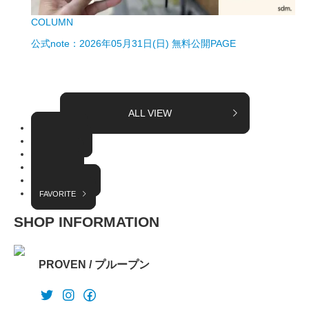
COLUMN
公式note：2026年05月31日(日) 無料公開PAGE
ALL VIEW
TOPICS
COLUMN
EVENT
RADIO
INTERVIEW
FAVORITE
SHOP INFORMATION
PROVEN / プループン