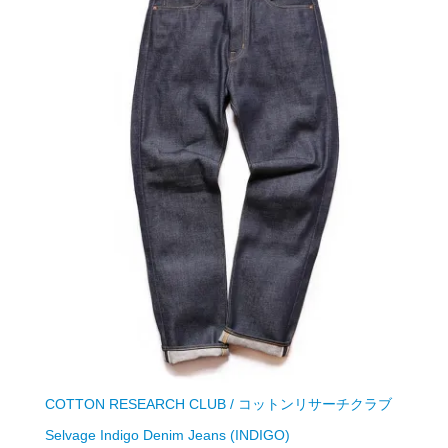
COTTON RESEARCH CLUB / コットンリサーチクラブ
Selvage Indigo Denim Jeans (INDIGO)