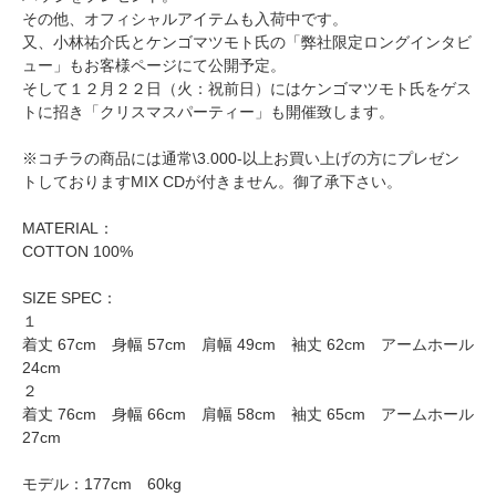
その他、オフィシャルアイテムも入荷中です。
又、小林祐介氏とケンゴマツモト氏の「弊社限定ロングインタビ
ュー」もお客様ページにて公開予定。
そして１２月２２日（火：祝前日）にはケンゴマツモト氏をゲス
トに招き「クリスマスパーティー」も開催致します。
※コチラの商品には通常\3.000-以上お買い上げの方にプレゼン
トしておりますMIX CDが付きません。御了承下さい。
MATERIAL：
COTTON 100%
SIZE SPEC：
１
着丈 67cm 身幅 57cm 肩幅 49cm 袖丈 62cm アームホール
24cm
２
着丈 76cm 身幅 66cm 肩幅 58cm 袖丈 65cm アームホール
27cm
モデル：177cm 60kg