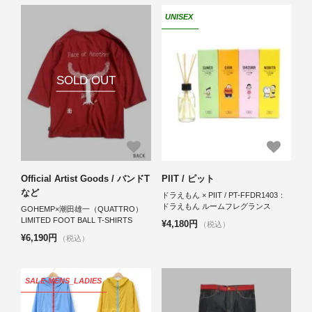
UNISEX
SOLD OUT
Official Artist Goods / バンドT
PIIT / ピット
など
ドラえもん × PIIT / PT-FFDR1403：
ドラえもん ルームフレグランス
GOHEMP×潮田雄一（QUATTRO）
LIMITED FOOT BALL T-SHIRTS
¥4,180円
（税込）
¥6,190円
（税込）
SALE-MENS_LADIES