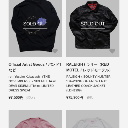
SOLD OUT
SOLD OUT
Official Artist Goods / バンドT
RALEIGH / ラリー（RED
など
MOTEL / レッドモーテル）
re：Yusuke Kobayashi（THE
RALEIGH x BOUNTY HUNTER
NOVEMBERS）× SIDEMILITIA inc.
“DAWNING OF A NEW ERA”
DEAR SIDEMILITIA inc.LIMITED
LEATHER COACH JACKET
DRESS SWEAT
(LDN1999)
¥7,500円
¥75,900円
（税込）
（税込）