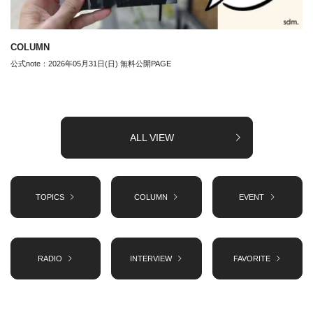
COLUMN
公式note：2026年05月31日(日) 無料公開PAGE
ALL VIEW
TOPICS
COLUMN
EVENT
RADIO
INTERVIEW
FAVORITE