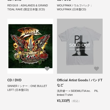
REV16:8：ASHLANDS & GRAND
WOLFPAKK / ウルフパック：
TIDAL RAVE (限定日本盤 2CD)
WOLFPAKK (日本盤CD)
SOLD OUT
CD / DVD
Official Artist Goods / バンドT
など
SINNER / シナー：ONE BULLET
LEFT (日本盤CD)
浅井健一 × SIDEMILITIA inc. PIL
limited T-shirt
¥3,333円
（税込）