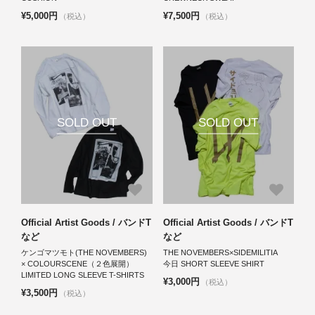
¥5,000円
¥7,500円
（税込）
（税込）
SOLD OUT
SOLD OUT
Official Artist Goods / バンドT
Official Artist Goods / バンドT
など
など
ケンゴマツモト(THE NOVEMBERS)
THE NOVEMBERS×SIDEMILITIA
× COLOURSCENE（２色展開）
今日 SHORT SLEEVE SHIRT
LIMITED LONG SLEEVE T-SHIRTS
¥3,000円
（税込）
¥3,500円
（税込）