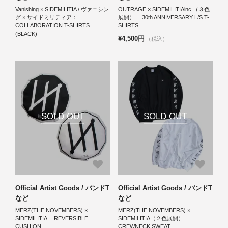
Vanishing × SIDEMILITIA / ヴァニシン
OUTRAGE × SIDEMILITIAinc.（３色
グ × サイドミリティア：
展開） 30th ANNIVERSARY L/S T-
COLLABORATION T-SHIRTS
SHIRTS
(BLACK)
¥4,500円
（税込）
SOLD OUT
SOLD OUT
Official Artist Goods / バンドT
Official Artist Goods / バンドT
など
など
MERZ(THE NOVEMBERS) ×
MERZ(THE NOVEMBERS) ×
SIDEMILITIA REVERSIBLE
SIDEMILITIA（２色展開）
CUSHION
CREWNECK SWEAT