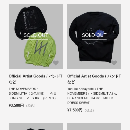
SOLD OUT
SOLD OUT
Official Artist Goods / バンドT
Official Artist Goods / バンドT
など
など
THE NOVEMBERS・
Yusuke Kobayashi（THE
SIDEMILITIA（２色展開） 今日
NOVEMBERS）× SIDEMILITIA inc.
LONG SLEEVE SHIRT（REMIX）
DEAR SIDEMILITIA inc.LIMITED
DRESS SWEAT
¥3,500円
（税込）
¥7,500円
（税込）