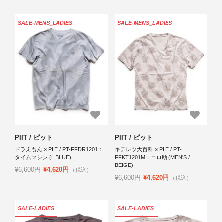
SALE-MENS_LADIES
SALE-MENS_LADIES
PIIT / ピット
PIIT / ピット
ドラえもん × PIIT / PT-FFDR1201：
キテレツ大百科 × PIIT / PT-
タイムマシン (L.BLUE)
FFKT1201M：コロ助 (MEN'S /
BEIGE)
¥6,600円
¥4,620円
（税込）
¥6,600円
¥4,620円
（税込）
SALE-LADIES
SALE-LADIES