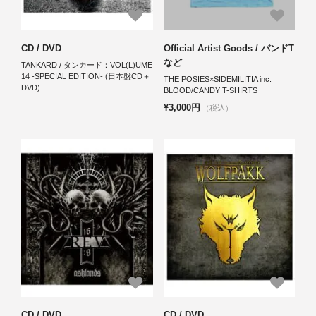
CD / DVD
Official Artist Goods / バンドT
など
TANKARD / タンカード：VOL(L)UME
14 -SPECIAL EDITION- (日本盤CD＋
THE POSIES×SIDEMILITIA inc.
DVD)
BLOOD/CANDY T-SHIRTS
¥3,000円
（税込）
CD / DVD
CD / DVD