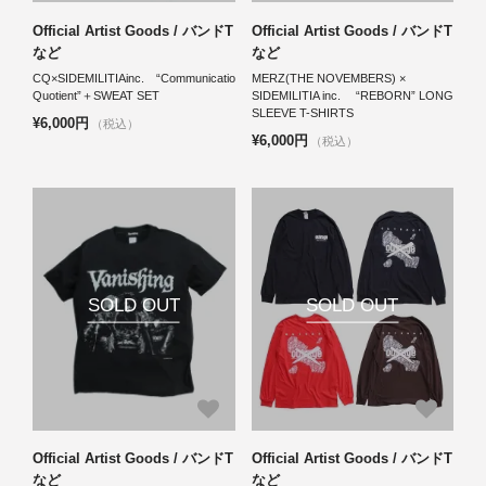
Official Artist Goods / バンドT
Official Artist Goods / バンドT
など
など
CQ×SIDEMILITIAinc. “Communication,Cultural,Curiosity
MERZ(THE NOVEMBERS) ×
Quotient”＋SWEAT SET
SIDEMILITIA inc. “REBORN” LONG
SLEEVE T-SHIRTS
¥6,000円
（税込）
¥6,000円
（税込）
SOLD OUT
SOLD OUT
Official Artist Goods / バンドT
Official Artist Goods / バンドT
など
など