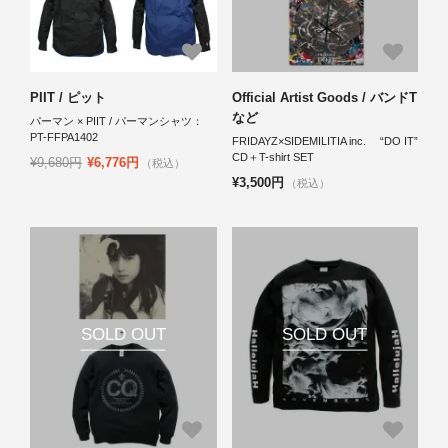
PIIT / ピット
Official Artist Goods / バンドT
など
パーマン × PIIT / パーマンシャツ：
PT-FFPA1402
FRIDAYZ×SIDEMILITIA inc. “DO IT”
CD＋T-shirt SET
¥9,680円
¥6,776円
（税込）
¥3,500円
（税込）
SOLD OUT
SOLD OUT