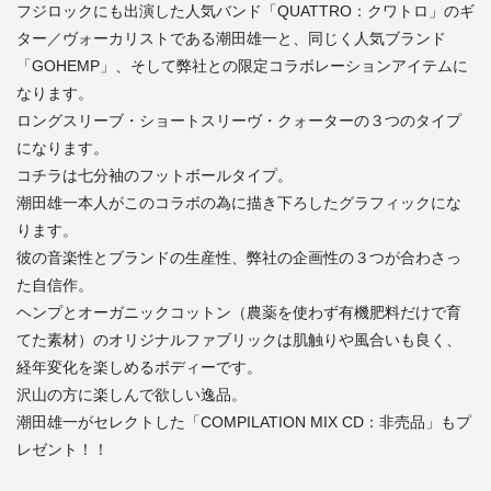
フジロックにも出演した人気バンド「QUATTRO：クワトロ」のギ
ター／ヴォーカリストである潮田雄一と、同じく人気ブランド
「GOHEMP」、そして弊社との限定コラボレーションアイテムに
なります。
ロングスリーブ・ショートスリーヴ・クォーターの３つのタイプ
になります。
コチラは七分袖のフットボールタイプ。
潮田雄一本人がこのコラボの為に描き下ろしたグラフィックにな
ります。
彼の音楽性とブランドの生産性、弊社の企画性の３つが合わさっ
た自信作。
ヘンプとオーガニックコットン（農薬を使わず有機肥料だけで育
てた素材）のオリジナルファブリックは肌触りや風合いも良く、
経年変化を楽しめるボディーです。
沢山の方に楽しんで欲しい逸品。
潮田雄一がセレクトした「COMPILATION MIX CD：非売品」もプ
レゼント！！