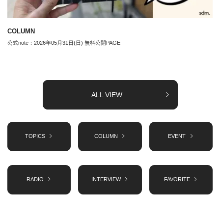
COLUMN
公式note：2026年05月31日(日) 無料公開PAGE
ALL VIEW
TOPICS
COLUMN
EVENT
RADIO
INTERVIEW
FAVORITE