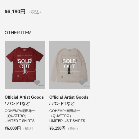
¥6,190円
（税込）
OTHER ITEM
SOLD
SOLD
OUT
OUT
Official Artist Goods
Official Artist Goods
/ バンドTなど
/ バンドTなど
GOHEMP×潮田雄一
GOHEMP×潮田雄一
（QUATTRO）
（QUATTRO）
LIMITED T-SHIRTS
LIMITED L/S T-SHIRTS
¥6,000円
¥6,190円
（税込）
（税込）