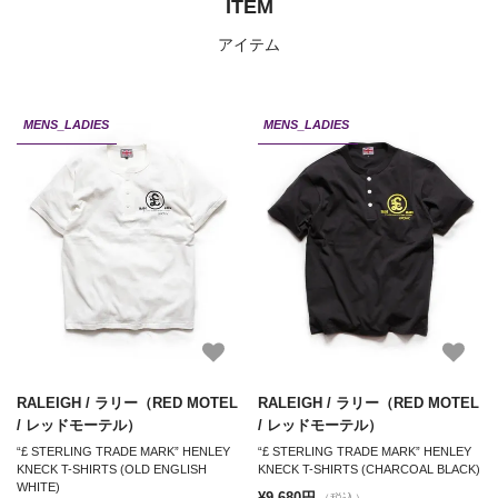
ITEM
アイテム
MENS_LADIES
MENS_LADIES
RALEIGH / ラリー（RED MOTEL
RALEIGH / ラリー（RED MOTEL
/ レッドモーテル）
/ レッドモーテル）
“£ STERLING TRADE MARK” HENLEY
“£ STERLING TRADE MARK” HENLEY
KNECK T-SHIRTS (OLD ENGLISH
KNECK T-SHIRTS (CHARCOAL BLACK)
WHITE)
¥9,680円
（税込）