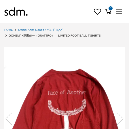
0
HOME
Official Artist Goods / バンドTなど
GOHEMP×潮田雄一（QUATTRO） LIMITED FOOT BALL T-SHIRTS