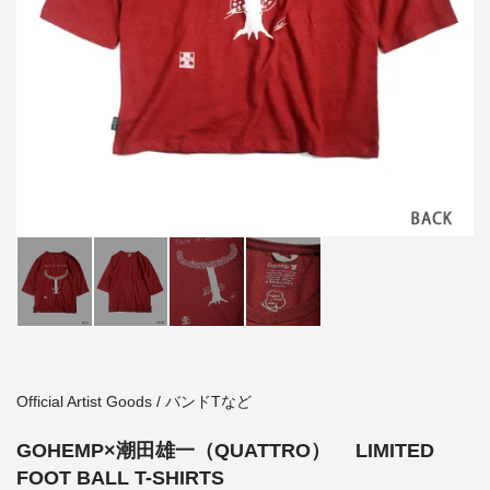
Official Artist Goods / バンドTなど
GOHEMP×潮田雄一（QUATTRO） LIMITED
FOOT BALL T-SHIRTS