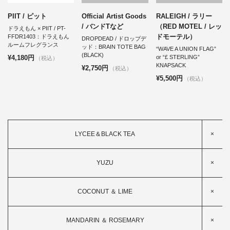
PIIT / ピット
Official Artist Goods
RALEIGH / ラリー
/ バンドTなど
（RED MOTEL / レッ
ドラえもん × PIIT / PT-
ドモーテル）
FFDR1403：ドラえもん
DROPDEAD / ドロップデ
ルームフレグランス
ッド：BRAIN TOTE BAG
“WAVE A UNION FLAG”
(BLACK)
¥4,180円
or “£ STERLING”
（税込）
KNAPSACK
¥2,750円
（税込）
¥5,500円
（税込）
LYCEE＆BLACK TEA
×
YUZU
×
COCONUT ＆ LIME
×
MANDARIN ＆ ROSEMARY
×