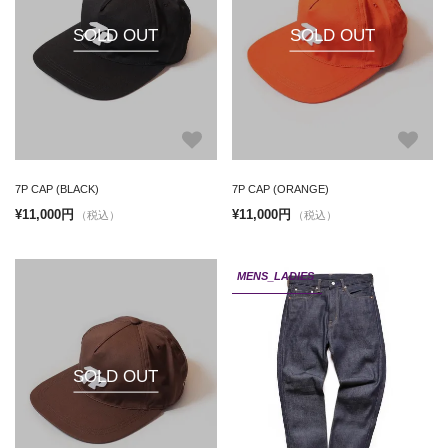
SOLD OUT
SOLD OUT
7P CAP (BLACK)
7P CAP (ORANGE)
¥11,000円
¥11,000円
（税込）
（税込）
MENS_LADIES
SOLD OUT