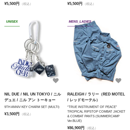
¥5,500円
¥5,500円
（税込）
（税込）
UNISEX
MENS_LADIES
NIL DUE / NIL UN TOKYO / ニル
RALEIGH / ラリー（RED MOTEL
デュエ / ニル アン トーキョー
/ レッドモーテル）
9TH ANNIV KEY CHARM SET (MULTI)
“TRUE INSTRUMENT OF PEACE”
TROPICAL RIPSTOP COMBAT JACKET
¥3,500円
（税込）
& COMBAT PANTS (SUMMERCAMP
Ver.BLUE)
¥86,900円
（税込）