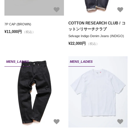
COTTON RESEARCH CLUB / コ
7P CAP (BROWN)
ットンリサーチクラブ
¥11,000円
（税込）
Selvage Indigo Denim Jeans (INDIGO)
¥22,000円
（税込）
MENS_LADIES
MENS_LADIES