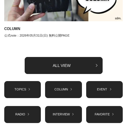
COLUMN
公式note：2026年05月31日(日) 無料公開PAGE
ALL VIEW
TOPICS
COLUMN
EVENT
RADIO
INTERVIEW
FAVORITE