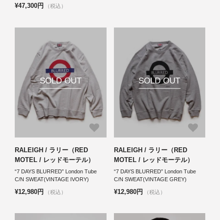
¥47,300円
（税込）
SOLD OUT
SOLD OUT
RALEIGH / ラリー（RED
RALEIGH / ラリー（RED
MOTEL / レッドモーテル）
MOTEL / レッドモーテル）
“7 DAYS BLURRED” London Tube
“7 DAYS BLURRED” London Tube
C/N SWEAT(VINTAGE IVORY)
C/N SWEAT(VINTAGE GREY)
¥12,980円
¥12,980円
（税込）
（税込）