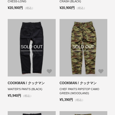
CHESS-LONG
CRASH (BLACK)
¥20,900円
¥20,900円
（税込）
（税込）
SOLD OUT
SOLD OUT
COOKMAN / クックマン
COOKMAN / クックマン
WAITER'S PANTS (BLACK)
CHEF PANTS RIPSTOP CAMO
GREEN (WOODLAND)
¥5,940円
（税込）
¥5,390円
（税込）