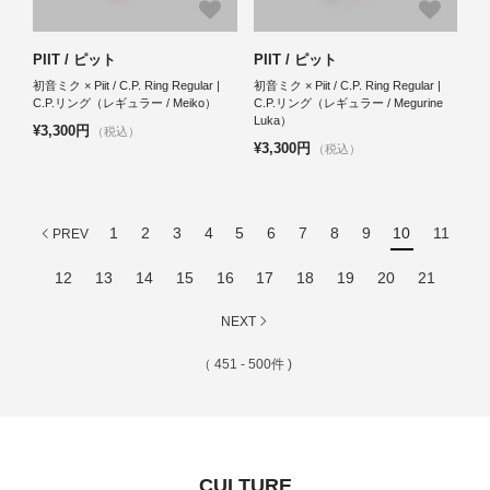
PIIT / ピット
PIIT / ピット
初音ミク × Piit / C.P. Ring Regular |
初音ミク × Piit / C.P. Ring Regular |
C.P.リング（レギュラー / Meiko）
C.P.リング（レギュラー / Megurine
Luka）
¥3,300円
（税込）
¥3,300円
（税込）
1
2
3
4
5
6
7
8
9
10
11
PREV
12
13
14
15
16
17
18
19
20
21
NEXT
（ 451 - 500件 )
CULTURE