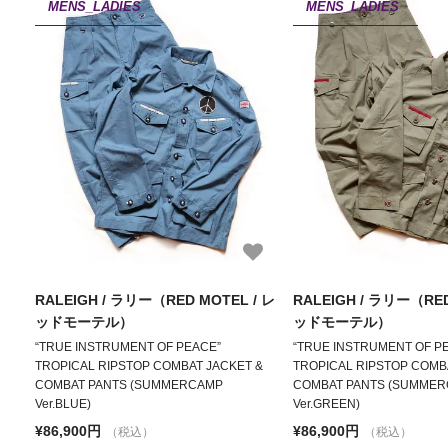
MENS_LADIES
MENS_LADIES
RALEIGH / ラリー（RED MOTEL / レ
RALEIGH / ラリー（RED
ッドモーテル）
ッドモーテル）
“TRUE INSTRUMENT OF PEACE”
“TRUE INSTRUMENT OF P
TROPICAL RIPSTOP COMBAT JACKET &
TROPICAL RIPSTOP COMB
COMBAT PANTS (SUMMERCAMP
COMBAT PANTS (SUMME
Ver.BLUE)
Ver.GREEN)
¥86,900円
¥86,900円
（税込）
（税込）