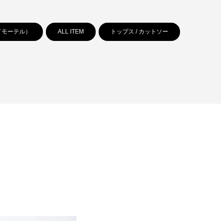
レッドモーテル）
ALL ITEM
トップス / カットソー