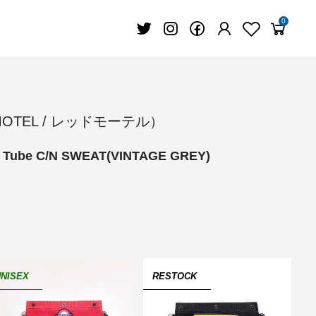
0
 MOTEL / レッドモーテル）
 Tube C/N SWEAT(VINTAGE GREY)
NISEX
RESTOCK