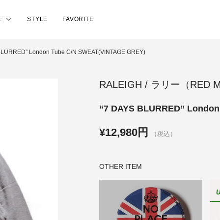
E
STYLE
FAVORITE
BLURRED” London Tube C/N SWEAT(VINTAGE GREY)
RALEIGH / ラリー（RED
“7 DAYS BLURRED” London
¥12,980円
（税込）
OTHER ITEM
U