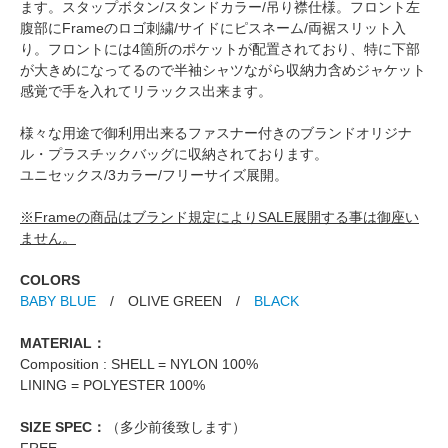
ます。スタップボタン/スタンドカラー/吊り襟仕様。フロント左
腹部にFrameのロゴ刺繍/サイドにピスネーム/両裾スリット入
り。フロントには4箇所のポケットが配置されており、特に下部
が大きめになってるので半袖シャツながら収納力含めジャケット
感覚で手を入れてリラックス出来ます。
様々な用途で御利用出来るファスナー付きのブランドオリジナ
ル・プラスチックバッグに収納されております。
ユニセックス/3カラー/フリーサイズ展開。
※Frameの商品はブランド規定によりSALE展開する事は御座い
ません。
COLORS
BABY BLUE
/ OLIVE GREEN /
BLACK
MATERIAL：
Composition : SHELL = NYLON 100%
LINING = POLYESTER 100%
SIZE SPEC：
（多少前後致します）