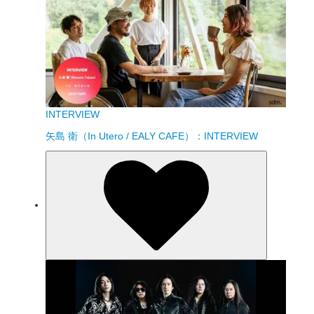
INTERVIEW
矢島 衛（In Utero / EALY CAFE）：INTERVIEW