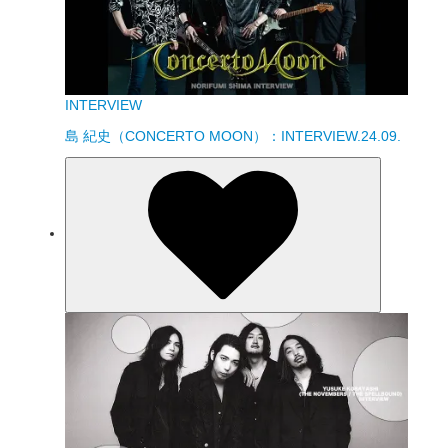
INTERVIEW
島 紀史（CONCERTO MOON）：INTERVIEW.24.09.