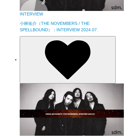
INTERVIEW
小林祐介（THE NOVEMBERS / THE
SPELLBOUND）：INTERVIEW 2024.07.