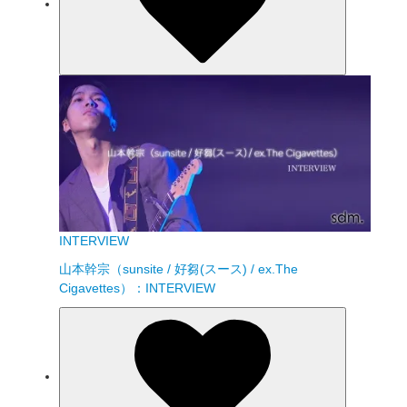
INTERVIEW
山本幹宗（sunsite / 好芻(スース) / ex.The
Cigavettes）：INTERVIEW