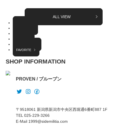
ALL VIEW
TOPICS
COLUMN
EVENT
RADIO
INTERVIEW
FAVORITE
SHOP INFORMATION
PROVEN / プループン
〒9518061 新潟県新潟市中央区西堀通6番町887 1F
TEL 025-229-3266
E-Mail 1999@sidemilitia.com