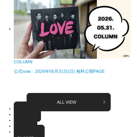
COLUMN
公式note：2026年05月31日(日) 無料公開PAGE
ALL VIEW
TOPICS
COLUMN
EVENT
RADIO
INTERVIEW