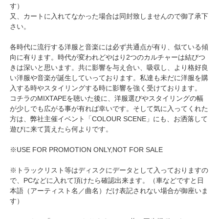
す）
又、カートに入れてなかった場合は同封致しませんので御了承下
さい。
各時代に流行する洋服と音楽には必ず共通点が有り、似ている傾
向に有ります。時代が変われどやはり2つのカルチャーは結びつ
きは深いと思います。共に影響を与え合い、吸収し、より格好良
い洋服や音楽が誕生していっております。私達も未だに洋服を購
入する時やスタイリングする時に影響を強く受けております。
コチラのMIXTAPEを聴いた後に、洋服選びやスタイリングの幅
が少しでも広がる事が有れば幸いです。そして気に入ってくれた
方は、弊社主催イベント「COLOUR SCENE」にも、お洒落して
遊びに来て貰えたら何よりです。
※USE FOR PROMOTION ONLY,NOT FOR SALE
※トラックリスト等はディスクにデータとして入っておりますの
で、PCなどに入れて頂けたら確認出来ます。（車などですと日
本語（アーティスト名／曲名）だけ表記されない場合が御座いま
す）