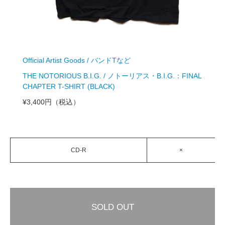
Official Artist Goods / バンドTなど
THE NOTORIOUS B.I.G. / ノトーリアス・B.I.G.：FINAL
CHAPTER T-SHIRT (BLACK)
¥3,400円
（税込）
CD-R
×
SOLD OUT