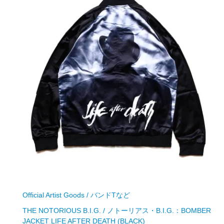
Official Artist Goods / バンドTなど
THE NOTORIOUS B.I.G. / ノトーリアス・B.I.G.：BOMBER
JACKET LIFE AFTER DEATH (BLACK)