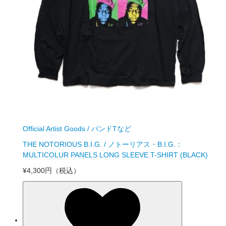
Official Artist Goods / バンドTなど
THE NOTORIOUS B.I.G. / ノトーリアス・B.I.G.：
MULTICOLUR PANELS LONG SLEEVE T-SHIRT (BLACK)
¥4,300円
（税込）