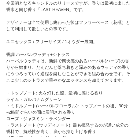
今回初となるキャンドルのリリースですが、香りは最初に出した
香水と同じ香り「LAST HEAVEN」です。
デザイナーは全て使用し終わった後はフラワーベース（花瓶）と
して利用して欲しいとの事です。
ユニセックス / フリーサイズ / 1オウダー展開。
香調:ハーバルウッディ+シトラス
ハーバルウッディは、新鮮で爽快感のあるハーバル(ハーブ)の香
りから始まり、だんだんと落ち着きと深みのあるウッディの香り
にうつろっていく過程を楽しむことができる組み合わせです。そ
こに少しのシトラスで華やかなエッセンスを加えております。
・トップノート: 火を灯した際、最初に感じる香り
ライム・ガルバナムグリーン
・ミドルノート(ハーバルフローラル): トップノートの後、30分
~2時間ぐらいの間に展開される香り
ローズ・ジャスミン・ラベンダー
・ラストノート (ウッディノート): 最も揮発するのが遅い成分の
香料で、持続性が高く、底から持ち上げる香り