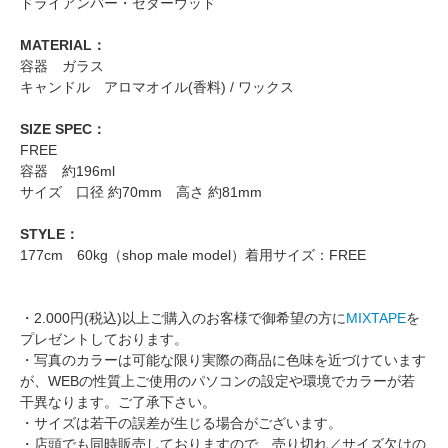
ドライアンバー・セダーウッド
MATERIAL：
容器 ガラス
キャンドル アロマオイル(香料) / ワックス
SIZE SPEC：
FREE
容器 約196ml
サイズ 口径 約70mm 高さ 約81mm
STYLE：
177cm 60kg（shop male model）着用サイズ：FREE
・2.000円(税込)以上ご購入のお客様で御希望の方に
MIXTAPE
を
プレゼントしております。
・写真のカラーは可能な限り実際の商品に色味を近づけています
が、WEBの性質上ご使用のパソコンの設定や環境でカラーが若
干異なります。ご了承下さい。
・サイズは若干の誤差が生じる場合がございます。
・店頭でも同時販売しておりますので、売り切れ／サイズ欠けの