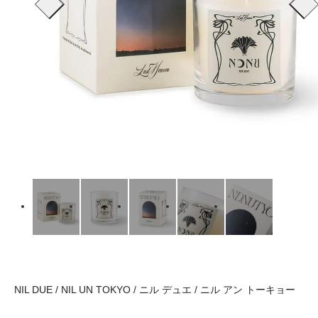
NIL DUE / NIL UN TOKYO / ニル デュエ / ニル アン トーキョー