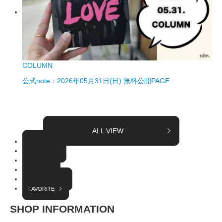
COLUMN
公式note：2026年05月31日(日) 無料公開PAGE
ALL VIEW
TOPICS
COLUMN
EVENT
RADIO
INTERVIEW
FAVORITE
SHOP INFORMATION