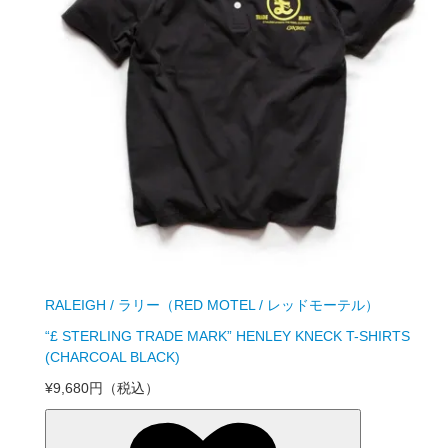
RALEIGH / ラリー（RED MOTEL / レッドモーテル）
“£ STERLING TRADE MARK” HENLEY KNECK T-SHIRTS
(CHARCOAL BLACK)
¥9,680円
（税込）