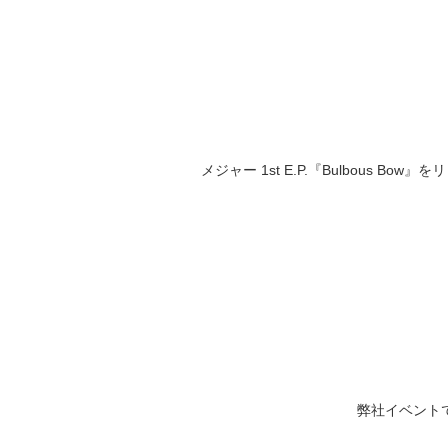
メジャー
1st E.P.
『
Bulbous Bow
』をリ
弊社イベント