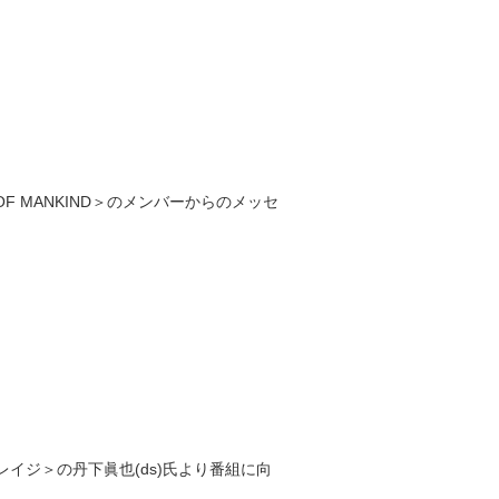
OF MANKIND
＞のメンバーからのメッセ
レイジ＞の丹下眞也
(ds)
氏より番組に向