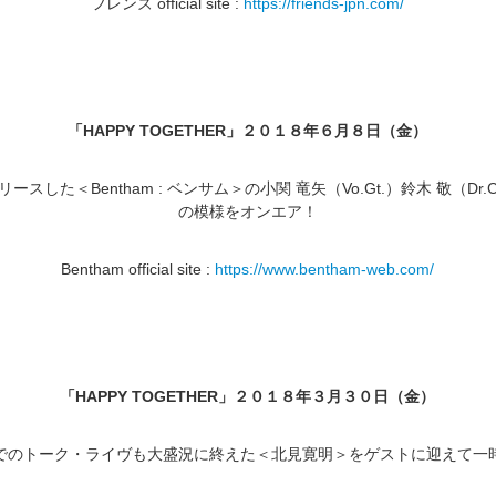
フレンズ
official site :
https://friends-jpn.com/
「
HAPPY TOGETHER
」２０１８年６月８日（金）
リースした＜
Bentham :
ベンサム＞の小関 竜矢（
Vo.Gt.
）鈴木 敬（
Dr.
の模様をオンエア！
Bentham official site :
https://www.bentham-web.com/
「
HAPPY TOGETHER
」２０１８年３月３０日（金）
でのトーク・ライヴも大盛況に終えた＜北見寛明＞をゲストに迎えて一