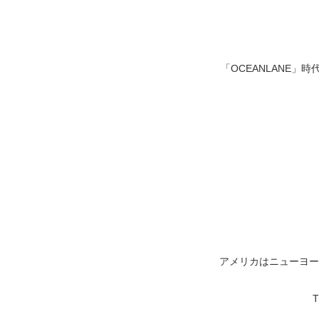
「OCEANLANE」時
アメリカはニューヨーク
T