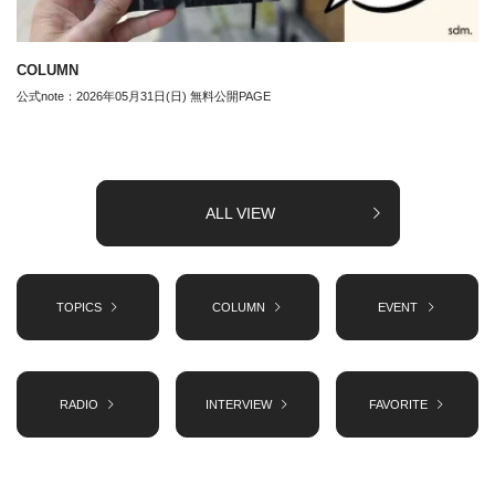
COLUMN
公式note：2026年05月31日(日) 無料公開PAGE
ALL VIEW
TOPICS
COLUMN
EVENT
RADIO
INTERVIEW
FAVORITE