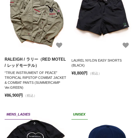
RALEIGH / ラリー（RED MOTEL
LAUREL NYLON EASY SHORTS
/ レッドモーテル）
(BLACK)
¥8,800円
“TRUE INSTRUMENT OF PEACE”
（税込）
TROPICAL RIPSTOP COMBAT JACKET
& COMBAT PANTS (SUMMERCAMP
Ver.GREEN)
¥86,900円
（税込）
MENS_LADIES
UNISEX