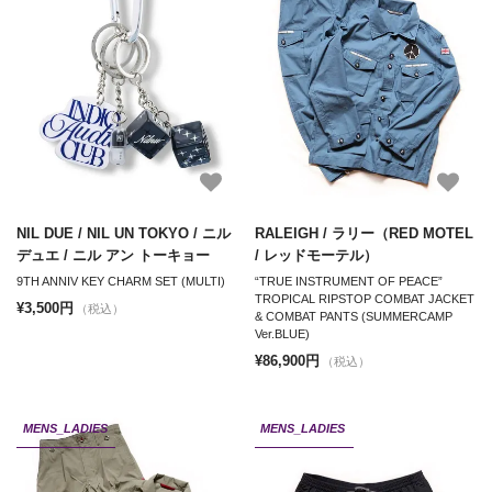
NIL DUE / NIL UN TOKYO / ニル
RALEIGH / ラリー（RED MOTEL
デュエ / ニル アン トーキョー
/ レッドモーテル）
9TH ANNIV KEY CHARM SET (MULTI)
“TRUE INSTRUMENT OF PEACE”
TROPICAL RIPSTOP COMBAT JACKET
¥3,500円
（税込）
& COMBAT PANTS (SUMMERCAMP
Ver.BLUE)
¥86,900円
（税込）
MENS_LADIES
MENS_LADIES