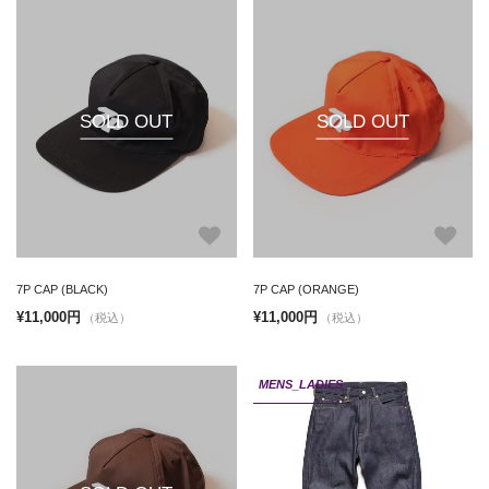
SOLD OUT
SOLD OUT
7P CAP (BLACK)
7P CAP (ORANGE)
¥11,000円
¥11,000円
（税込）
（税込）
MENS_LADIES