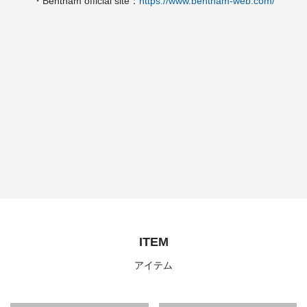
・Bentham official site：
https://www.bentham-web.com/
ITEM
アイテム