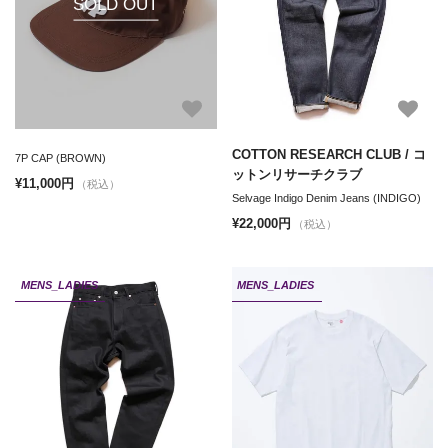
SOLD OUT
COTTON RESEARCH CLUB / コ
7P CAP (BROWN)
ットンリサーチクラブ
¥11,000円
（税込）
Selvage Indigo Denim Jeans (INDIGO)
¥22,000円
（税込）
MENS_LADIES
MENS_LADIES