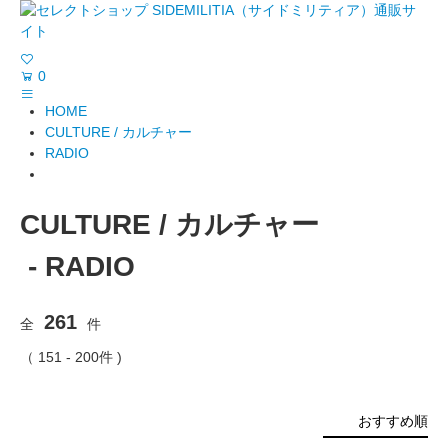
0
HOME
CULTURE / カルチャー
RADIO
CULTURE / カルチャー
- RADIO
261
全
件
（ 151 - 200件 )
おすすめ順