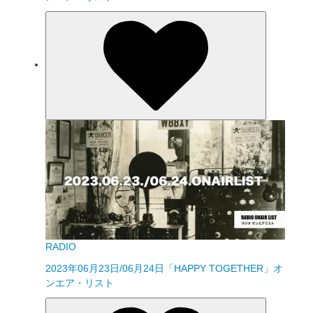
RADIO
2023年06月23日/06月24日「HAPPY TOGETHER」オ
ンエア・リスト