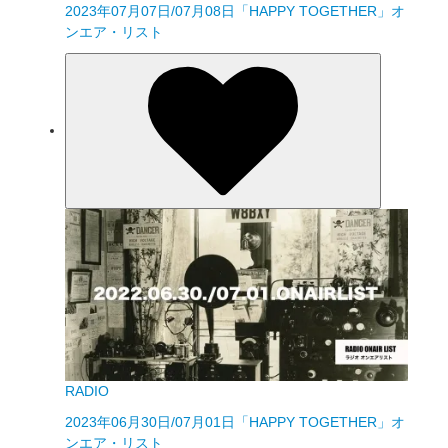
2023年07月07日/07月08日「HAPPY TOGETHER」オ
ンエア・リスト
RADIO
2023年06月30日/07月01日「HAPPY TOGETHER」オ
ンエア・リスト