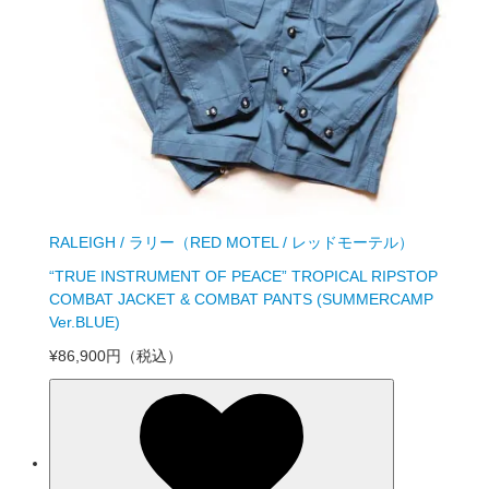
RALEIGH / ラリー（RED MOTEL / レッドモーテル）
“TRUE INSTRUMENT OF PEACE” TROPICAL RIPSTOP
COMBAT JACKET & COMBAT PANTS (SUMMERCAMP
Ver.BLUE)
¥86,900円
（税込）