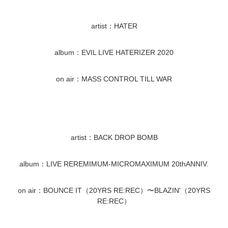
artist：HATER
album：EVIL LIVE HATERIZER 2020
on air：MASS CONTROL TILL WAR
artist：BACK DROP BOMB
album：LIVE REREMIMUM-MICROMAXIMUM 20thANNIV.
on air：BOUNCE IT（20YRS RE:REC）〜BLAZIN'（20YRS
RE:REC）