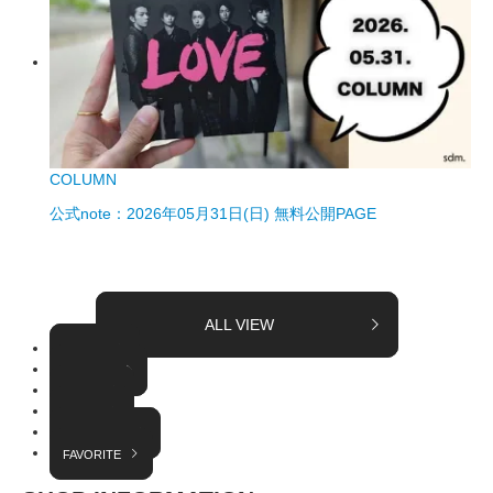
COLUMN
公式note：2026年05月31日(日) 無料公開PAGE
ALL VIEW
TOPICS
COLUMN
EVENT
RADIO
INTERVIEW
FAVORITE