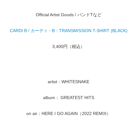
Official Artist Goods / バンドTなど
CARDI B / カーディ・B：TRANSMISSION T-SHIRT (BLACK)
3,400円（税込）
artist：WHITESNAKE
album： GREATEST HITS
on air：HERE I GO AGAIN（2022 REMIX）