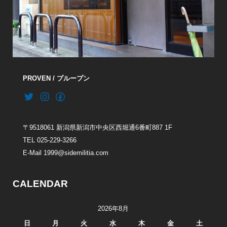
PROVEN / プループン
〒9518061 新潟県新潟市中央区西堀通6番町887 1F
TEL 025-229-3266
E-Mail 1999@sidemilitia.com
CALENDAR
2026年8月
日
月
火
水
木
金
土