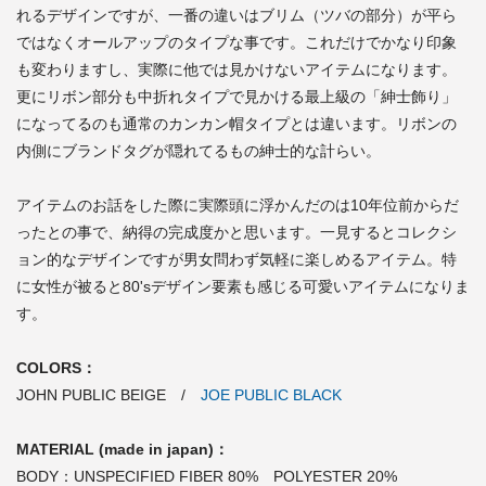
れるデザインですが、一番の違いはブリム（ツバの部分）が平ら
ではなくオールアップのタイプな事です。これだけでかなり印象
も変わりますし、実際に他では見かけないアイテムになります。
更にリボン部分も中折れタイプで見かける最上級の「紳士飾り」
になってるのも通常のカンカン帽タイプとは違います。リボンの
内側にブランドタグが隠れてるもの紳士的な計らい。
アイテムのお話をした際に実際頭に浮かんだのは10年位前からだ
ったとの事で、納得の完成度かと思います。一見するとコレクシ
ョン的なデザインですが男女問わず気軽に楽しめるアイテム。特
に女性が被ると80'sデザイン要素も感じる可愛いアイテムになりま
す。
COLORS：
JOHN PUBLIC BEIGE /
JOE PUBLIC BLACK
MATERIAL (made in japan)：
BODY：UNSPECIFIED FIBER 80% POLYESTER 20%