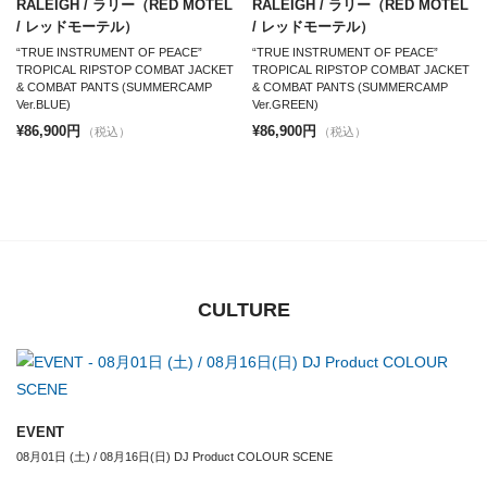
RALEIGH / ラリー（RED MOTEL
RALEIGH / ラリー（RED MOTEL
/ レッドモーテル）
/ レッドモーテル）
“TRUE INSTRUMENT OF PEACE”
“TRUE INSTRUMENT OF PEACE”
TROPICAL RIPSTOP COMBAT JACKET
TROPICAL RIPSTOP COMBAT JACKET
& COMBAT PANTS (SUMMERCAMP
& COMBAT PANTS (SUMMERCAMP
Ver.BLUE)
Ver.GREEN)
¥86,900円
¥86,900円
（税込）
（税込）
CULTURE
EVENT
08月01日 (土) / 08月16日(日) DJ Product COLOUR SCENE