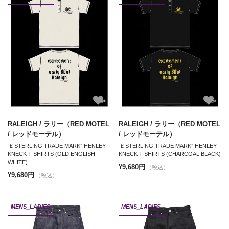
RALEIGH / ラリー（RED MOTEL
RALEIGH / ラリー（RED MOTEL
/ レッドモーテル）
/ レッドモーテル）
“£ STERLING TRADE MARK” HENLEY
“£ STERLING TRADE MARK” HENLEY
KNECK T-SHIRTS (OLD ENGLISH
KNECK T-SHIRTS (CHARCOAL BLACK)
WHITE)
¥9,680円
（税込）
¥9,680円
（税込）
MENS_LADIES
MENS_LADIES