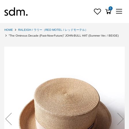
0
HOME
RALEIGH / ラリー（RED MOTEL / レッドモーテル）
“The Ominous Decade (Past-Now-Future)” JOHN-BULL HAT (Summer Ver. / BEIGE)