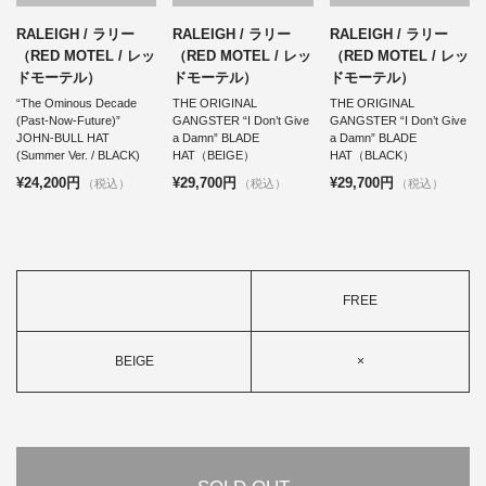
RALEIGH / ラリー
RALEIGH / ラリー
RALEIGH / ラリー
（RED MOTEL / レッ
（RED MOTEL / レッ
（RED MOTEL / レッ
ドモーテル）
ドモーテル）
ドモーテル）
“The Ominous Decade
THE ORIGINAL
THE ORIGINAL
(Past-Now-Future)”
GANGSTER “I Don’t Give
GANGSTER “I Don’t Give
JOHN-BULL HAT
a Damn” BLADE
a Damn” BLADE
(Summer Ver. / BLACK)
HAT（BEIGE）
HAT（BLACK）
¥24,200円
¥29,700円
¥29,700円
（税込）
（税込）
（税込）
FREE
BEIGE
×