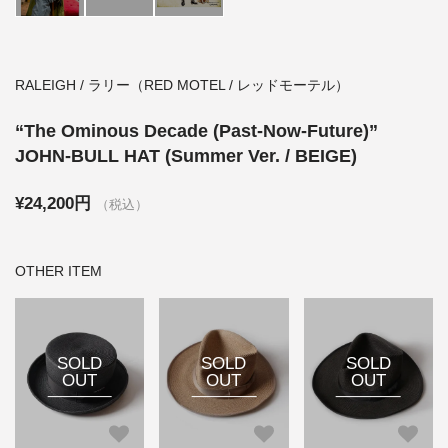
RALEIGH / ラリー（RED MOTEL / レッドモーテル）
“The Ominous Decade (Past-Now-Future)”
JOHN-BULL HAT (Summer Ver. / BEIGE)
¥24,200円
（税込）
OTHER ITEM
SOLD
SOLD
SOLD
OUT
OUT
OUT