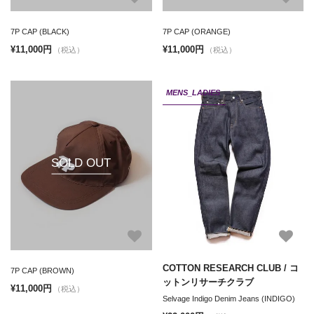
7P CAP (BLACK)
7P CAP (ORANGE)
¥11,000円
¥11,000円
（税込）
（税込）
MENS_LADIES
SOLD OUT
COTTON RESEARCH CLUB / コ
7P CAP (BROWN)
ットンリサーチクラブ
¥11,000円
（税込）
Selvage Indigo Denim Jeans (INDIGO)