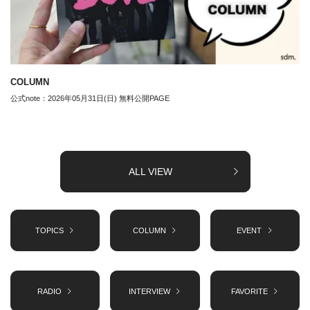
COLUMN
公式note：2026年05月31日(日) 無料公開PAGE
ALL VIEW
TOPICS
COLUMN
EVENT
RADIO
INTERVIEW
FAVORITE