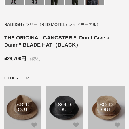
RALEIGH / ラリー（RED MOTEL / レッドモーテル）
THE ORIGINAL GANGSTER “I Don’t Give a
Damn” BLADE HAT（BLACK）
¥29,700円
（税込）
OTHER ITEM
SOLD
SOLD
SOLD
OUT
OUT
OUT