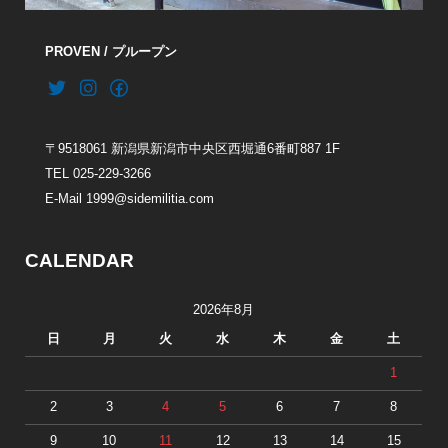
PROVEN / プループン
〒9518061 新潟県新潟市中央区西堀通6番町887 1F
TEL 025-229-3266
E-Mail 1999@sidemilitia.com
CALENDAR
2026年8月
日
月
火
水
木
金
土
1
2
3
4
5
6
7
8
9
10
11
12
13
14
15