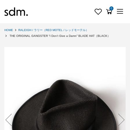
0
HOME
RALEIGH / ラリー（RED MOTEL / レッドモーテル）
THE ORIGINAL GANGSTER “I Don’t Give a Damn” BLADE HAT（BLACK）