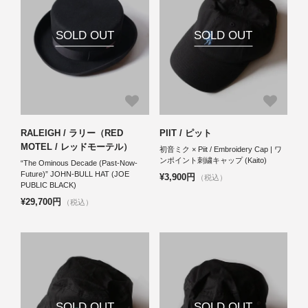
SOLD OUT
SOLD OUT
RALEIGH / ラリー（RED
PIIT / ピット
MOTEL / レッドモーテル）
初音ミク × Piit / Embroidery Cap | ワ
ンポイント刺繍キャップ (Kaito)
“The Ominous Decade (Past-Now-
Future)” JOHN-BULL HAT (JOE
¥3,900円
（税込）
PUBLIC BLACK)
¥29,700円
（税込）
SOLD OUT
SOLD OUT