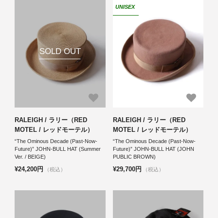
UNISEX
SOLD OUT
RALEIGH / ラリー（RED
RALEIGH / ラリー（RED
MOTEL / レッドモーテル）
MOTEL / レッドモーテル）
“The Ominous Decade (Past-Now-
“The Ominous Decade (Past-Now-
Future)” JOHN-BULL HAT (Summer
Future)” JOHN-BULL HAT (JOHN
Ver. / BEIGE)
PUBLIC BROWN)
¥24,200円
¥29,700円
（税込）
（税込）