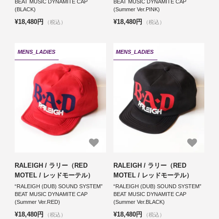
BEAT MUSIC DYNAMITE CAP
BEAT MUSIC DYNAMITE CAP
(BLACK)
(Summer Ver.PINK)
¥18,480円
¥18,480円
（税込）
（税込）
MENS_LADIES
MENS_LADIES
RALEIGH / ラリー（RED
RALEIGH / ラリー（RED
MOTEL / レッドモーテル）
MOTEL / レッドモーテル）
“RALEIGH (DUB) SOUND SYSTEM”
“RALEIGH (DUB) SOUND SYSTEM”
BEAT MUSIC DYNAMITE CAP
BEAT MUSIC DYNAMITE CAP
(Summer Ver.RED)
(Summer Ver.BLACK)
¥18,480円
¥18,480円
（税込）
（税込）