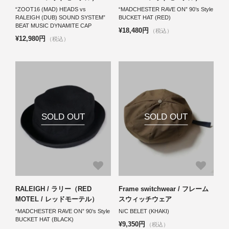
“ZOOT16 (MAD) HEADS vs
“MADCHESTER RAVE ON” 90’s Style
RALEIGH (DUB) SOUND SYSTEM”
BUCKET HAT (RED)
BEAT MUSIC DYNAMITE CAP
¥18,480円
（税込）
¥12,980円
（税込）
SOLD OUT
SOLD OUT
RALEIGH / ラリー（RED
Frame switchwear / フレーム
MOTEL / レッドモーテル）
スウィッチウェア
“MADCHESTER RAVE ON” 90’s Style
N/C BELET (KHAKI)
BUCKET HAT (BLACK)
¥9,350円
（税込）