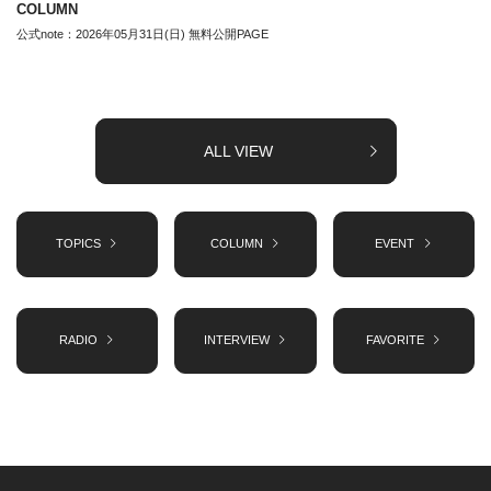
COLUMN
公式note：2026年05月31日(日) 無料公開PAGE
ALL VIEW
TOPICS
COLUMN
EVENT
RADIO
INTERVIEW
FAVORITE