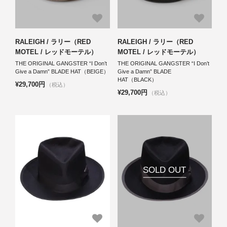
RALEIGH / ラリー（RED
RALEIGH / ラリー（RED
MOTEL / レッドモーテル）
MOTEL / レッドモーテル）
THE ORIGINAL GANGSTER “I Don’t
THE ORIGINAL GANGSTER “I Don’t
Give a Damn” BLADE HAT（BEIGE）
Give a Damn” BLADE
HAT（BLACK）
¥29,700円
（税込）
¥29,700円
（税込）
SOLD OUT