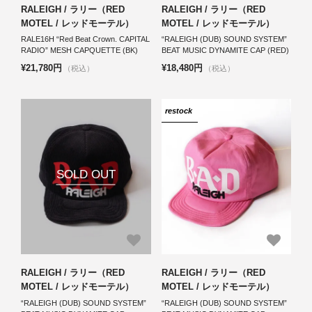
RALEIGH / ラリー（RED
RALEIGH / ラリー（RED
MOTEL / レッドモーテル）
MOTEL / レッドモーテル）
RALE16H “Red Beat Crown. CAPITAL
“RALEIGH (DUB) SOUND SYSTEM”
RADIO” MESH CAPQUETTE (BK)
BEAT MUSIC DYNAMITE CAP (RED)
¥21,780円
¥18,480円
（税込）
（税込）
restock
SOLD OUT
RALEIGH / ラリー（RED
RALEIGH / ラリー（RED
MOTEL / レッドモーテル）
MOTEL / レッドモーテル）
“RALEIGH (DUB) SOUND SYSTEM”
“RALEIGH (DUB) SOUND SYSTEM”