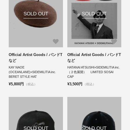
SOLD OUT
SOLD OUT
Official Artist Goods / バンドT
Official Artist Goods / バンドT
など
など
KAY NAOE
HATANAI ATSUSHI×SIDEMILITIA inc.
(OCEANLANE)×SIDEMILITIA inc.
（２色展開） LIMITED SOSAI
BERET STYLE HAT
CAP
¥5,800円
¥3,500円
（税込）
（税込）
SOLD OUT
SOLD OUT