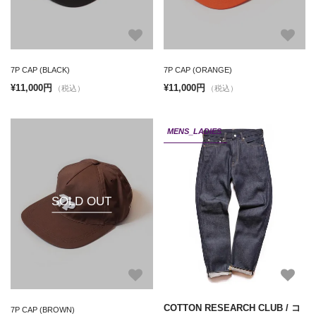
7P CAP (BLACK)
7P CAP (ORANGE)
¥11,000円
¥11,000円
（税込）
（税込）
MENS_LADIES
SOLD OUT
COTTON RESEARCH CLUB / コ
7P CAP (BROWN)