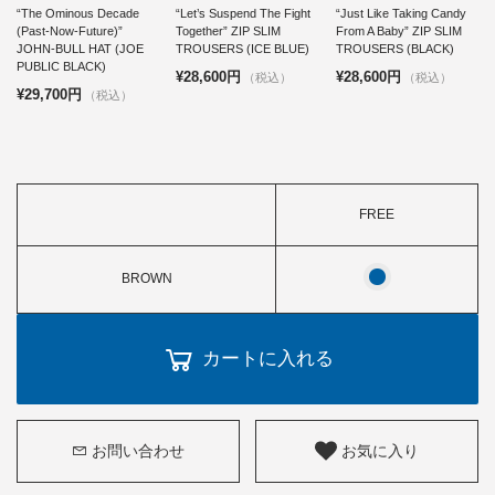
“The Ominous Decade
“Let’s Suspend The Fight
“Just Like Taking Candy
(Past-Now-Future)”
Together” ZIP SLIM
From A Baby” ZIP SLIM
JOHN-BULL HAT (JOE
TROUSERS (ICE BLUE)
TROUSERS (BLACK)
PUBLIC BLACK)
¥28,600円
¥28,600円
（税込）
（税込）
¥29,700円
（税込）
FREE
BROWN
カートに入れる
お問い合わせ
お気に入り