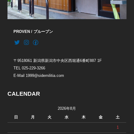
PROVEN / プループン
〒9518061 新潟県新潟市中央区西堀通6番町887 1F
TEL 025-229-3266
E-Mail 1999@sidemilitia.com
CALENDAR
2026年8月
日
月
火
水
木
金
土
1