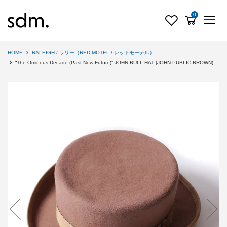
0
HOME
RALEIGH / ラリー（RED MOTEL / レッドモーテル）
“The Ominous Decade (Past-Now-Future)” JOHN-BULL HAT (JOHN PUBLIC BROWN)