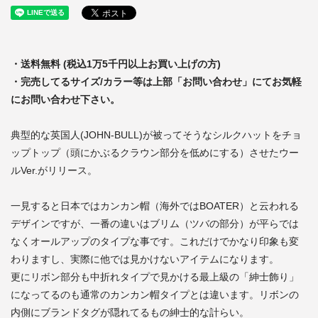
・送料無料 (税込1万5千円以上お買い上げの方)
・完売してるサイズ/カラー等は上部「お問い合わせ」にてお気軽
にお問い合わせ下さい。
典型的な英国人(JOHN-BULL)が被ってそうなシルクハットをチョ
ップトップ（頭にかぶるクラウン部分を低めにする）させたウー
ルVer.がリリース。
一見すると日本ではカンカン帽（海外ではBOATER）と云われる
デザインですが、一番の違いはブリム（ツバの部分）が平らでは
なくオールアップのタイプな事です。これだけでかなり印象も変
わりますし、実際に他では見かけないアイテムになります。
更にリボン部分も中折れタイプで見かける最上級の「紳士飾り」
になってるのも通常のカンカン帽タイプとは違います。リボンの
内側にブランドタグが隠れてるもの紳士的な計らい。