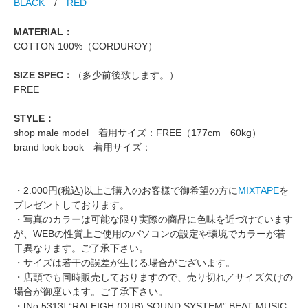
BLACK
/
RED
MATERIAL：
COTTON 100%（CORDUROY）
SIZE SPEC：
（多少前後致します。）
FREE
STYLE：
shop male model 着用サイズ：FREE（177cm 60kg）
brand look book 着用サイズ：
・2.000円(税込)以上ご購入のお客様で御希望の方に
MIXTAPE
を
プレゼントしております。
・写真のカラーは可能な限り実際の商品に色味を近づけています
が、WEBの性質上ご使用のパソコンの設定や環境でカラーが若
干異なります。ご了承下さい。
・サイズは若干の誤差が生じる場合がございます。
・店頭でも同時販売しておりますので、売り切れ／サイズ欠けの
場合が御座います。ご了承下さい。
・[No.5313] “RALEIGH (DUB) SOUND SYSTEM” BEAT MUSIC