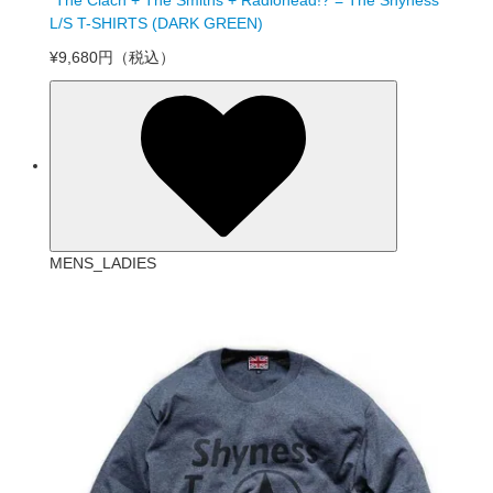
“The Clach + The Smiths + Radiohead!? = The Shyness”
L/S T-SHIRTS (DARK GREEN)
¥9,680円
（税込）
MENS_LADIES