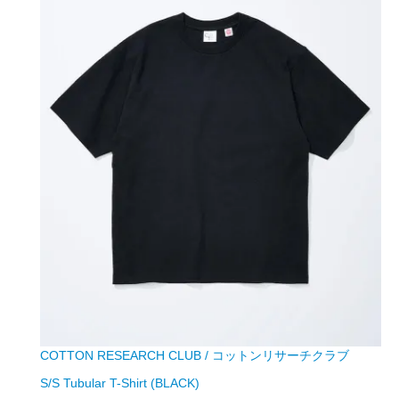
COTTON RESEARCH CLUB / コットンリサーチクラブ
S/S Tubular T-Shirt (BLACK)