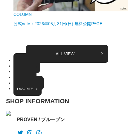
COLUMN
公式note：2026年05月31日(日) 無料公開PAGE
ALL VIEW
TOPICS
COLUMN
EVENT
RADIO
INTERVIEW
FAVORITE
SHOP INFORMATION
PROVEN / プループン