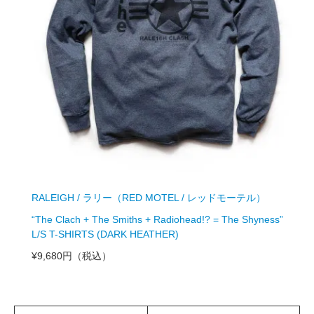
RALEIGH / ラリー（RED MOTEL / レッドモーテル）
“The Clach + The Smiths + Radiohead!? = The Shyness”
L/S T-SHIRTS (DARK HEATHER)
¥9,680円
（税込）