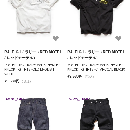
RALEIGH / ラリー（RED MOTEL
RALEIGH / ラリー（RED MOTEL
/ レッドモーテル）
/ レッドモーテル）
“£ STERLING TRADE MARK” HENLEY
“£ STERLING TRADE MARK” HENLEY
KNECK T-SHIRTS (OLD ENGLISH
KNECK T-SHIRTS (CHARCOAL BLACK)
WHITE)
¥9,680円
（税込）
¥9,680円
（税込）
MENS_LADIES
MENS_LADIES