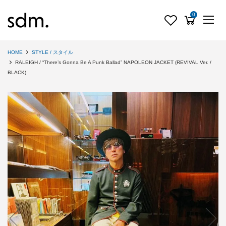
0
HOME
STYLE / スタイル
RALEIGH / “There’s Gonna Be A Punk Ballad” NAPOLEON JACKET (REVIVAL Ver. /
BLACK)