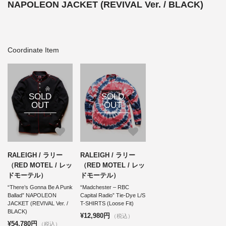
NAPOLEON JACKET (REVIVAL Ver. / BLACK)
Coordinate Item
SOLD
SOLD
OUT
OUT
RALEIGH / ラリー
RALEIGH / ラリー
（RED MOTEL / レッ
（RED MOTEL / レッ
ドモーテル）
ドモーテル）
“There’s Gonna Be A Punk
“Madchester – RBC
Ballad” NAPOLEON
Capital Radio” Tie-Dye L/S
JACKET (REVIVAL Ver. /
T-SHIRTS (Loose Fit)
BLACK)
¥12,980円
（税込）
¥54,780円
（税込）