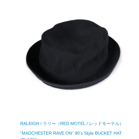
RALEIGH / ラリー（RED MOTEL / レッドモーテル）
“MADCHESTER RAVE ON” 90’s Style BUCKET HAT