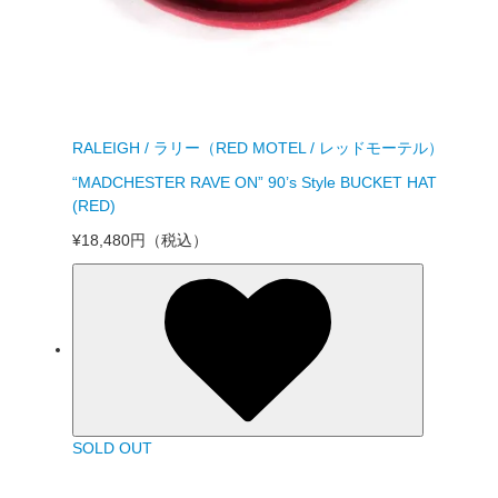
RALEIGH / ラリー（RED MOTEL / レッドモーテル）
“MADCHESTER RAVE ON” 90’s Style BUCKET HAT
(RED)
¥18,480円
（税込）
SOLD OUT