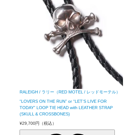
RALEIGH / ラリー（RED MOTEL / レッドモーテル）
“LOVERS ON THE RUN” or “LET’S LIVE FOR
TODAY” LOOP TIE HEAD with LEATHER STRAP
(SKULL & CROSSBONES)
¥29,700円
（税込）