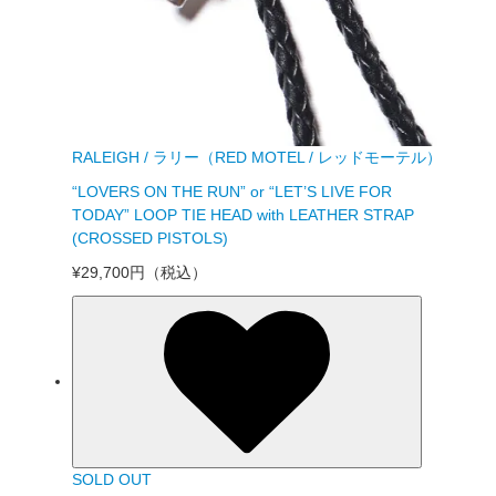
RALEIGH / ラリー（RED MOTEL / レッドモーテル）
“LOVERS ON THE RUN” or “LET’S LIVE FOR
TODAY” LOOP TIE HEAD with LEATHER STRAP
(CROSSED PISTOLS)
¥29,700円
（税込）
SOLD OUT