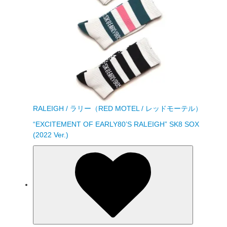
RALEIGH / ラリー（RED MOTEL / レッドモーテル）
“EXCITEMENT OF EARLY80’S RALEIGH” SK8 SOX
(2022 Ver.)