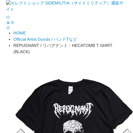
0
HOME
Official Artist Goods / バンドTなど
REPUGNANT / リパグナント：HECATOMB T-SHIRT
(BLACK)