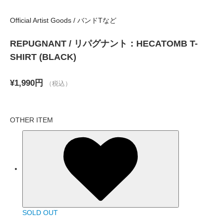
Official Artist Goods / バンドTなど
REPUGNANT / リパグナント：HECATOMB T-
SHIRT (BLACK)
¥1,990円
（税込）
OTHER ITEM
SOLD OUT