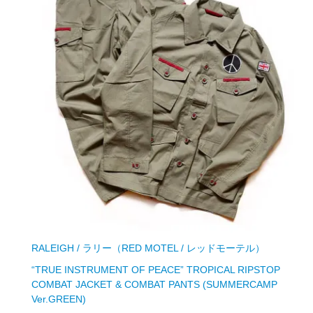
RALEIGH / ラリー（RED MOTEL / レッドモーテル）
“TRUE INSTRUMENT OF PEACE” TROPICAL RIPSTOP
COMBAT JACKET & COMBAT PANTS (SUMMERCAMP
Ver.GREEN)