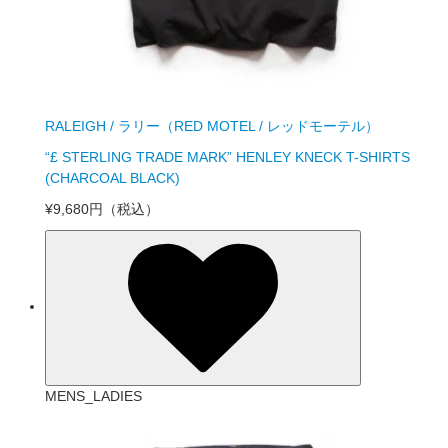
RALEIGH / ラリー（RED MOTEL / レッドモーテル）
“£ STERLING TRADE MARK” HENLEY KNECK T-SHIRTS
(CHARCOAL BLACK)
¥9,680円
（税込）
MENS_LADIES