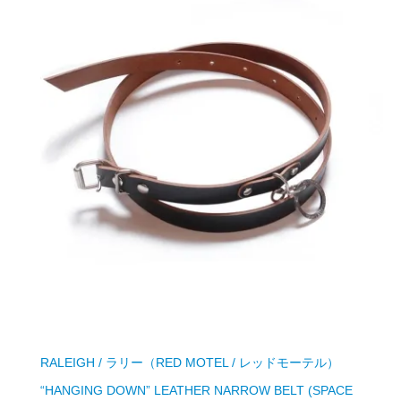
RALEIGH / ラリー（RED MOTEL / レッドモーテル）
“HANGING DOWN” LEATHER NARROW BELT (SPACE