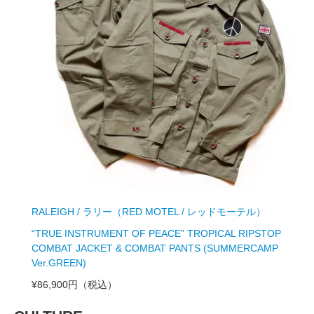
RALEIGH / ラリー（RED MOTEL / レッドモーテル）
“TRUE INSTRUMENT OF PEACE” TROPICAL RIPSTOP
COMBAT JACKET & COMBAT PANTS (SUMMERCAMP
Ver.GREEN)
¥86,900円
（税込）