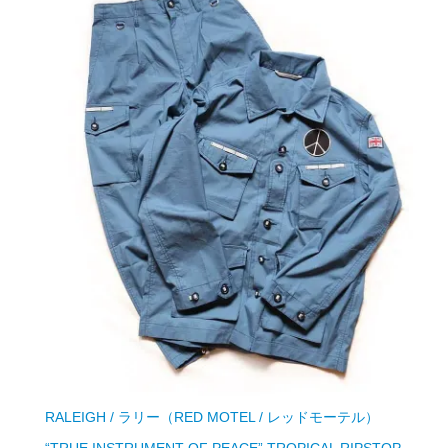
RALEIGH / ラリー（RED MOTEL / レッドモーテル）
“TRUE INSTRUMENT OF PEACE” TROPICAL RIPSTOP