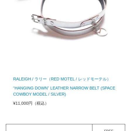
RALEIGH / ラリー（RED MOTEL / レッドモーテル）
“HANGING DOWN” LEATHER NARROW BELT (SPACE
COWBOY MODEL / SILVER)
¥11,000円
（税込）