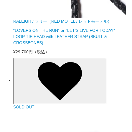
RALEIGH / ラリー（RED MOTEL / レッドモーテル）
“LOVERS ON THE RUN” or “LET’S LIVE FOR TODAY”
LOOP TIE HEAD with LEATHER STRAP (SKULL &
CROSSBONES)
¥29,700円
（税込）
SOLD OUT