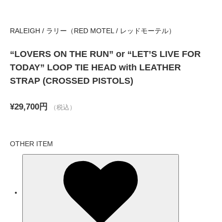
RALEIGH / ラリー（RED MOTEL / レッドモーテル）
“LOVERS ON THE RUN” or “LET’S LIVE FOR
TODAY” LOOP TIE HEAD with LEATHER
STRAP (CROSSED PISTOLS)
¥29,700円
（税込）
OTHER ITEM