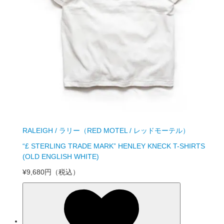
RALEIGH / ラリー（RED MOTEL / レッドモーテル）
“£ STERLING TRADE MARK” HENLEY KNECK T-SHIRTS
(OLD ENGLISH WHITE)
¥9,680円
（税込）