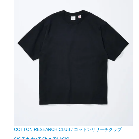
COTTON RESEARCH CLUB / コットンリサーチクラブ
S/S Tubular T-Shirt (BLACK)