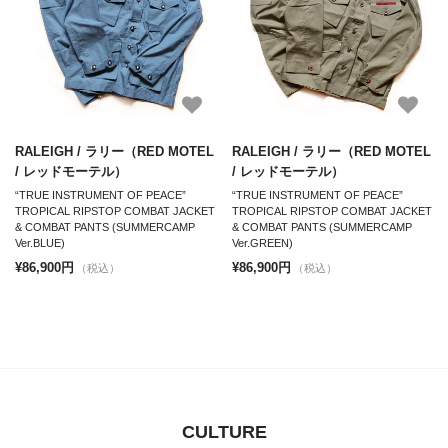
RALEIGH / ラリー（RED MOTEL
RALEIGH / ラリー（RED MOTEL
/ レッドモーテル）
/ レッドモーテル）
“TRUE INSTRUMENT OF PEACE”
“TRUE INSTRUMENT OF PEACE”
TROPICAL RIPSTOP COMBAT JACKET
TROPICAL RIPSTOP COMBAT JACKET
& COMBAT PANTS (SUMMERCAMP
& COMBAT PANTS (SUMMERCAMP
Ver.BLUE)
Ver.GREEN)
¥86,900円
¥86,900円
（税込）
（税込）
CULTURE