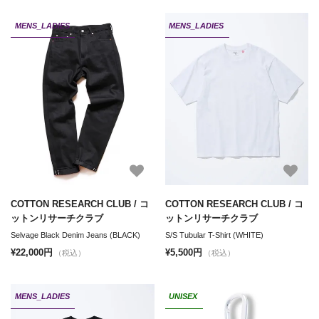
MENS_LADIES
MENS_LADIES
COTTON RESEARCH CLUB / コ
COTTON RESEARCH CLUB / コ
ットンリサーチクラブ
ットンリサーチクラブ
Selvage Black Denim Jeans (BLACK)
S/S Tubular T-Shirt (WHITE)
¥22,000円
¥5,500円
（税込）
（税込）
MENS_LADIES
UNISEX