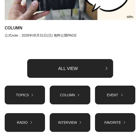
COLUMN
公式note：2026年05月31日(日) 無料公開PAGE
ALL VIEW
TOPICS
COLUMN
EVENT
RADIO
INTERVIEW
FAVORITE