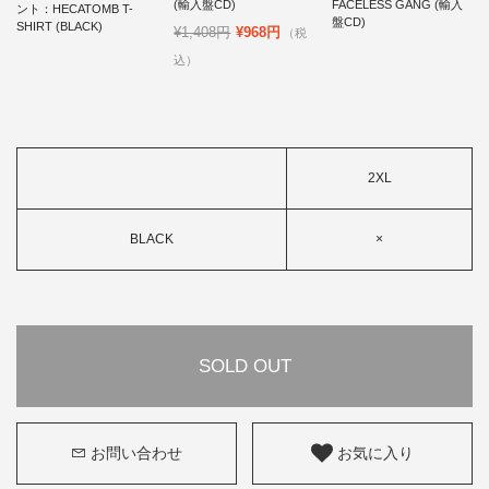
(輸入盤CD)
FACELESS GANG (輸入
ント：HECATOMB T-
盤CD)
SHIRT (BLACK)
¥1,408円
¥968円
（税
込）
2XL
BLACK
×
SOLD OUT
お問い合わせ
お気に入り