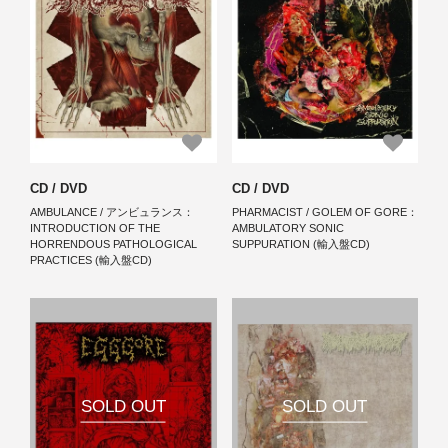
CD / DVD
CD / DVD
AMBULANCE / アンビュランス：
PHARMACIST / GOLEM OF GORE：
INTRODUCTION OF THE
AMBULATORY SONIC
HORRENDOUS PATHOLOGICAL
SUPPURATION (輸入盤CD)
PRACTICES (輸入盤CD)
SOLD OUT
SOLD OUT