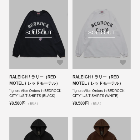
SOLD OUT
SOLD OUT
RALEIGH / ラリー（RED
RALEIGH / ラリー（RED
MOTEL / レッドモーテル）
MOTEL / レッドモーテル）
“Ignore Alien Orders in BEDROCK
“Ignore Alien Orders in BEDROCK
CITY” L/S T-SHIRTS (BLACK)
CITY” L/S T-SHIRTS (WHITE)
¥8,580円
¥8,580円
（税込）
（税込）