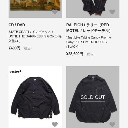
CD / DVD
RALEIGH / ラリー（RED
MOTEL / レッドモーテル）
STATE CRAFT / インビクタス：
UNTIL THE DARKNESS IS GONE (輸
“Just Like Taking Candy From A
入盤CD)
Baby” ZIP SLIM TROUSERS
(BLACK)
¥400円
（税込）
¥28,600円
（税込）
restock
SOLD OUT