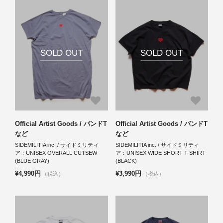
SOLD OUT
SOLD OUT
Official Artist Goods / バンドT
Official Artist Goods / バンドT
など
など
SIDEMILITIA inc. / サイドミリティ
SIDEMILITIA inc. / サイドミリティ
ア：UNISEX OVERALL CUTSEW
ア：UNISEX WIDE SHORT T-SHIRT
(BLUE GRAY)
(BLACK)
¥4,990円
¥3,990円
（税込）
（税込）