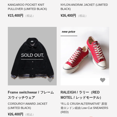
KANGAROO POCKET KNIT
NYLON ANORAK JACKET (LIMITED
PULLOVER (LIMITED BLACK)
BLACK)
¥15,400円
¥26,400円
（税込）
（税込）
new price
SOLD OUT
Frame switchwear / フレーム
RALEIGH / ラリー（RED
スウィッチウェア
MOTEL / レッドモーテル）
CORDUROY AWARD JACKET
“R.L.G CRUSH ALTERNATIVE” 原宿
(LIMITED BLACK)
発ロンドン経由 Low-Cut SNEAKERS
(RED)
¥26,400円
（税込）