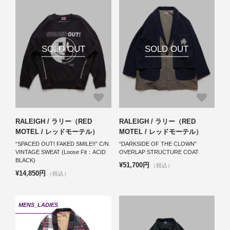
SOLD OUT
SOLD OUT
RALEIGH / ラリー（RED
RALEIGH / ラリー（RED
MOTEL / レッドモーテル）
MOTEL / レッドモーテル）
“SPACED OUT! FAKED SMILE!!” C/N
“DARKSIDE OF THE CLOWN”
VINTAGE SWEAT (Loose Fit：ACID
OVERLAP STRUCTURE COAT
BLACK)
¥51,700円
（税込）
¥14,850円
（税込）
MENS_LADIES