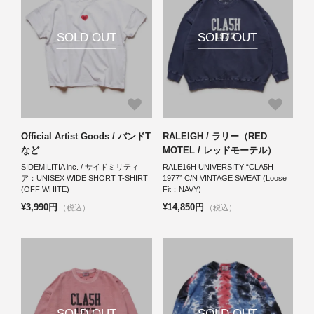
SOLD OUT
SOLD OUT
Official Artist Goods / バンドT
RALEIGH / ラリー（RED
など
MOTEL / レッドモーテル）
SIDEMILITIA inc. / サイドミリティ
RALE16H UNIVERSITY “CLA5H
ア：UNISEX WIDE SHORT T-SHIRT
1977” C/N VINTAGE SWEAT (Loose
(OFF WHITE)
Fit：NAVY)
¥3,990円
¥14,850円
（税込）
（税込）
SOLD OUT
SOLD OUT