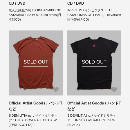
CD / DVD
CD / DVD
死んだ細胞の塊 / SHINDA SAIBO NO
INVICTUS / インビクタス：THE
KATAMARI：SAIBOGU 2nd press(日
CATACOMBS OF FEAR (FDA version
本盤CD)
国内帯付きCD)
SOLD OUT
SOLD OUT
Official Artist Goods / バンドT
Official Artist Goods / バンドT
など
など
SIDEMILITIA inc. / サイドミリティ
SIDEMILITIA inc. / サイドミリティ
ア：UNISEX OVERALL CUTSEW
ア：UNISEX OVERALL CUTSEW
(TERRACOTTA)
(BLACK)