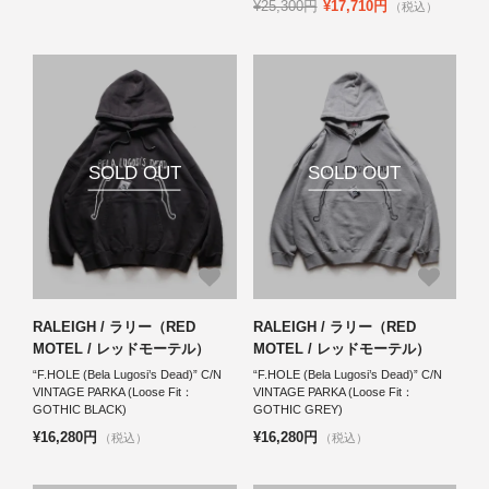
¥25,300円
¥17,710円
（税込）
SOLD OUT
SOLD OUT
RALEIGH / ラリー（RED
RALEIGH / ラリー（RED
MOTEL / レッドモーテル）
MOTEL / レッドモーテル）
“F.HOLE (Bela Lugosi’s Dead)” C/N
“F.HOLE (Bela Lugosi’s Dead)” C/N
VINTAGE PARKA (Loose Fit：
VINTAGE PARKA (Loose Fit：
GOTHIC BLACK)
GOTHIC GREY)
¥16,280円
¥16,280円
（税込）
（税込）