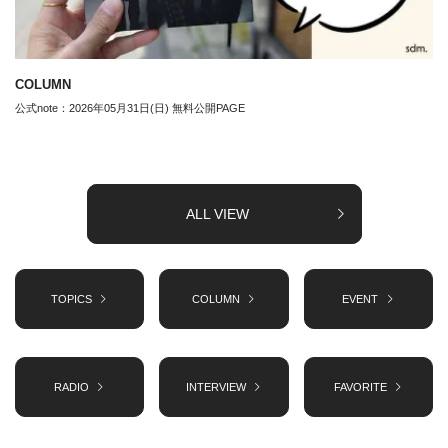
COLUMN
公式note：2026年05月31日(日) 無料公開PAGE
ALL VIEW
TOPICS
COLUMN
EVENT
RADIO
INTERVIEW
FAVORITE