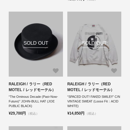
SOLD OUT
SOLD OUT
RALEIGH / ラリー（RED
RALEIGH / ラリー（RED
MOTEL / レッドモーテル）
MOTEL / レッドモーテル）
“The Ominous Decade (Past-Now-
“SPACED OUT! FAKED SMILE!!” C/N
Future)” JOHN-BULL HAT (JOE
VINTAGE SWEAT (Loose Fit：ACID
PUBLIC BLACK)
WHITE)
¥29,700円
¥14,850円
（税込）
（税込）