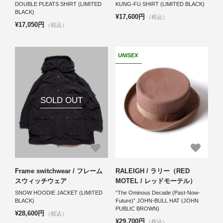
DOUBLE PLEATS SHIRT (LIMITED
KUNG-FU SHIRT (LIMITED BLACK)
BLACK)
¥17,600円
（税込）
¥17,050円
（税込）
UNISEX
SOLD OUT
Frame switchwear / フレーム
RALEIGH / ラリー（RED
スウィッチウェア
MOTEL / レッドモーテル）
SNOW HOODIE JACKET (LIMITED
“The Ominous Decade (Past-Now-
BLACK)
Future)” JOHN-BULL HAT (JOHN
PUBLIC BROWN)
¥28,600円
（税込）
¥29,700円
（税込）