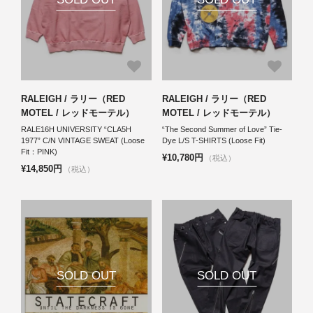
RALEIGH / ラリー（RED
RALEIGH / ラリー（RED
MOTEL / レッドモーテル）
MOTEL / レッドモーテル）
RALE16H UNIVERSITY “CLA5H
“The Second Summer of Love” Tie-
1977” C/N VINTAGE SWEAT (Loose
Dye L/S T-SHIRTS (Loose Fit)
Fit：PINK)
¥10,780円
（税込）
¥14,850円
（税込）
SOLD OUT
SOLD OUT