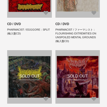
CD / DVD
CD / DVD
PHARMACIST / EGGGORE：SPLIT
PHARMACIST / ファーマシスト：
(輸入盤CD)
FLOURISHING EXTREMITIES ON
UNSPOILED MENTAL GROUNDS
(輸入盤CD)
SOLD OUT
SOLD OUT