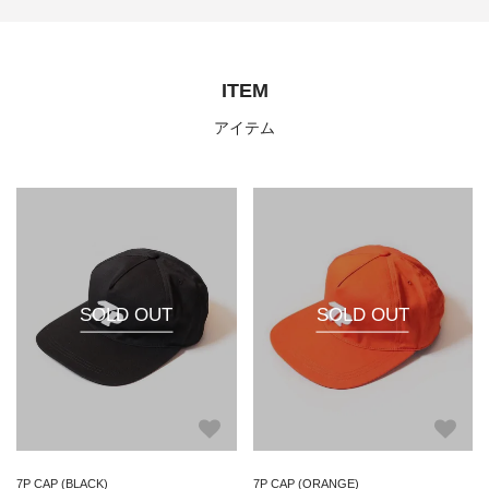
ITEM
アイテム
SOLD OUT
SOLD OUT
7P CAP (BLACK)
7P CAP (ORANGE)