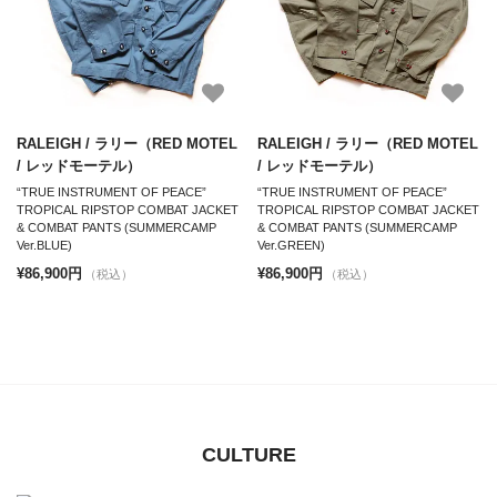
RALEIGH / ラリー（RED MOTEL
RALEIGH / ラリー（RED MOTEL
/ レッドモーテル）
/ レッドモーテル）
“TRUE INSTRUMENT OF PEACE”
“TRUE INSTRUMENT OF PEACE”
TROPICAL RIPSTOP COMBAT JACKET
TROPICAL RIPSTOP COMBAT JACKET
& COMBAT PANTS (SUMMERCAMP
& COMBAT PANTS (SUMMERCAMP
Ver.BLUE)
Ver.GREEN)
¥86,900円
¥86,900円
（税込）
（税込）
CULTURE