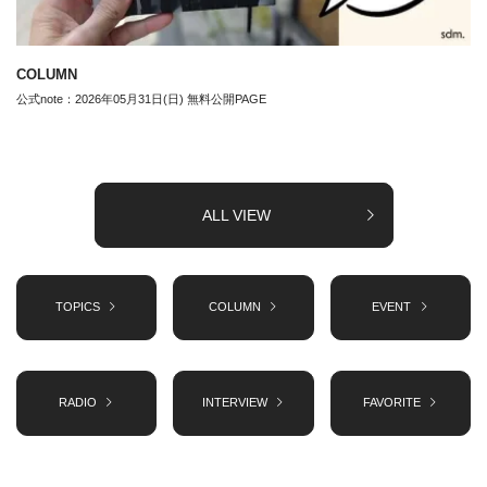
COLUMN
公式note：2026年05月31日(日) 無料公開PAGE
ALL VIEW
TOPICS
COLUMN
EVENT
RADIO
INTERVIEW
FAVORITE