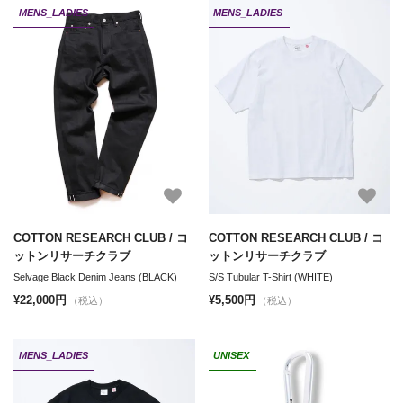
MENS_LADIES
MENS_LADIES
COTTON RESEARCH CLUB / コ
COTTON RESEARCH CLUB / コ
ットンリサーチクラブ
ットンリサーチクラブ
Selvage Black Denim Jeans (BLACK)
S/S Tubular T-Shirt (WHITE)
¥22,000円
¥5,500円
（税込）
（税込）
MENS_LADIES
UNISEX