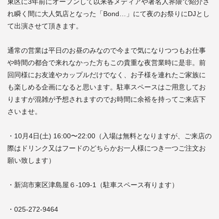
東区に3年前にオープンして以来各メディアや著名人界隈で紹介さ
れ瞬く間に大人気店となった「Bond…」にて夜のお祭りにDJとし
て出演させて頂きます。
通常の営業は平日のお昼のみなので今まで気になりつつもお仕事
や時間の都合で来れなかった方もこの貴重な夜営業時に是非。前
回同様にお友達やカップルだけでなく、お子様を連れたご家族に
も楽しめる企画になると思います。駐車スペースはご用意してお
りますが混雑が予想されますのでお時間に余裕を持ってご来店下
さいませ。
・10月4日(土) 16:00〜22:00（入場は無料となりますが、ご来店の
際はドリンク又はフードのどちらかお一人様につき一つご注文お
願い致します）
・新潟市東区津島屋６-109-1（駐車スペース有ります）
・025-272-9464