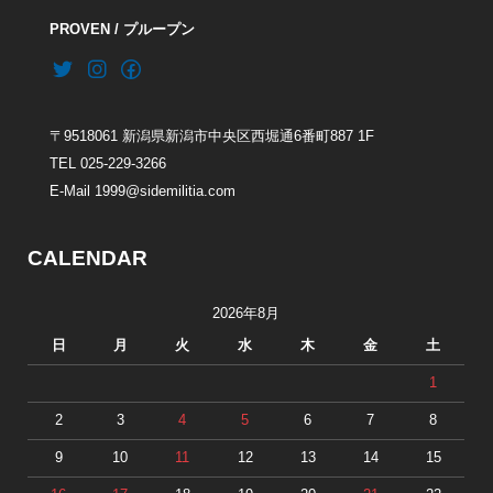
PROVEN / プループン
〒9518061 新潟県新潟市中央区西堀通6番町887 1F
TEL 025-229-3266
E-Mail 1999@sidemilitia.com
CALENDAR
2026年8月
日
月
火
水
木
金
土
1
2
3
4
5
6
7
8
9
10
11
12
13
14
15