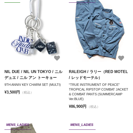
NIL DUE / NIL UN TOKYO / ニル
RALEIGH / ラリー（RED MOTEL
デュエ / ニル アン トーキョー
/ レッドモーテル）
9TH ANNIV KEY CHARM SET (MULTI)
“TRUE INSTRUMENT OF PEACE”
TROPICAL RIPSTOP COMBAT JACKET
¥3,500円
（税込）
& COMBAT PANTS (SUMMERCAMP
Ver.BLUE)
¥86,900円
（税込）
MENS_LADIES
MENS_LADIES