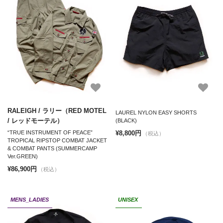
RALEIGH / ラリー（RED MOTEL
LAUREL NYLON EASY SHORTS
/ レッドモーテル）
(BLACK)
¥8,800円
“TRUE INSTRUMENT OF PEACE”
（税込）
TROPICAL RIPSTOP COMBAT JACKET
& COMBAT PANTS (SUMMERCAMP
Ver.GREEN)
¥86,900円
（税込）
MENS_LADIES
UNISEX