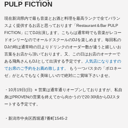
PULP FICTION
現在新潟県内で最も音楽とお酒と料理を最高ランクで全てバラン
スよく提供するお店と思っております「Restaurant＆Bar PULP
FICTION」にてDJ出演します。こちらは通常時でも音楽がレコー
ドオンリーなのでオールドスクールのDJを楽しめます。毎回私の
DJの時は通常時の日よりドリンクのオーダー数が違うと嬉しいお
言葉をお店から頂いております。又、この日はお店のオーナーで
ある飛鳥さんもDJとして出演する予定です。
人気店になりますの
でお席の
ご予約をお薦め致します。
もう一つパスタの「ボロネー
ゼ」がとんでもなく美味しいので絶対にご賞味下さいませ。
・10月19日(日) ※ 営業は通常通りオープンしておりますが、私自
身はPROVENの営業を終えてから向かうので20:30頃からDJスタ
ートする予定です。
・新潟市中央区西堀通7番町1545-2