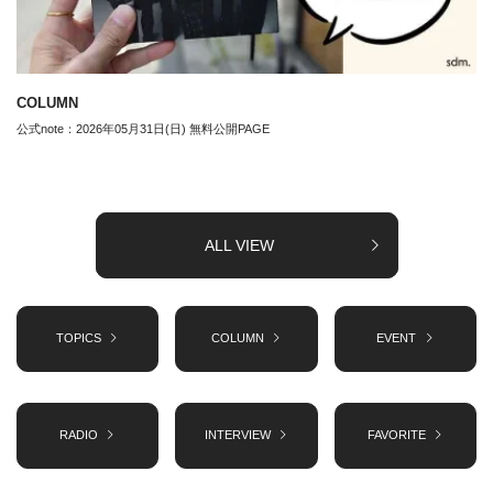
COLUMN
公式note：2026年05月31日(日) 無料公開PAGE
ALL VIEW
TOPICS
COLUMN
EVENT
RADIO
INTERVIEW
FAVORITE