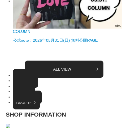
COLUMN
公式note：2026年05月31日(日) 無料公開PAGE
ALL VIEW
TOPICS
COLUMN
EVENT
RADIO
INTERVIEW
FAVORITE
SHOP INFORMATION