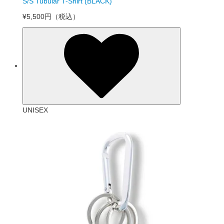
S/S Tubular T-Shirt (BLACK)
¥5,500円
（税込）
UNISEX