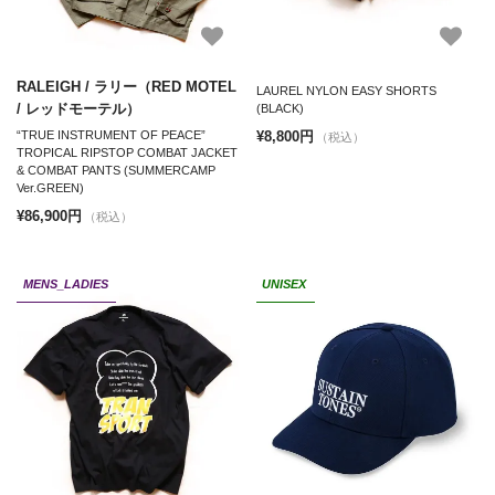
RALEIGH / ラリー（RED MOTEL
LAUREL NYLON EASY SHORTS
/ レッドモーテル）
(BLACK)
¥8,800円
“TRUE INSTRUMENT OF PEACE”
（税込）
TROPICAL RIPSTOP COMBAT JACKET
& COMBAT PANTS (SUMMERCAMP
Ver.GREEN)
¥86,900円
（税込）
MENS_LADIES
UNISEX