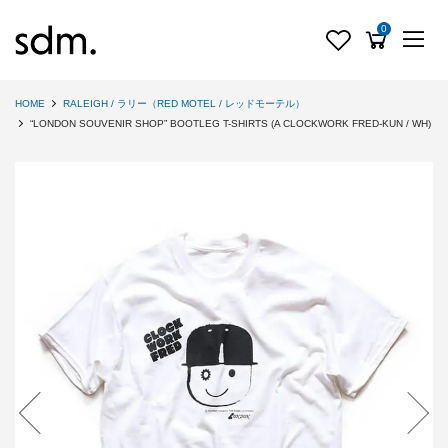
0
HOME
RALEIGH / ラリー（RED MOTEL / レッドモーテル）
“LONDON SOUVENIR SHOP” BOOTLEG T-SHIRTS (A CLOCKWORK FRED-KUN / WH)