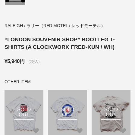
RALEIGH / ラリー（RED MOTEL / レッドモーテル）
“LONDON SOUVENIR SHOP” BOOTLEG T-
SHIRTS (A CLOCKWORK FRED-KUN / WH)
¥5,940円
（税込）
OTHER ITEM
SOLD
SOLD
SOLD
OUT
OUT
OUT