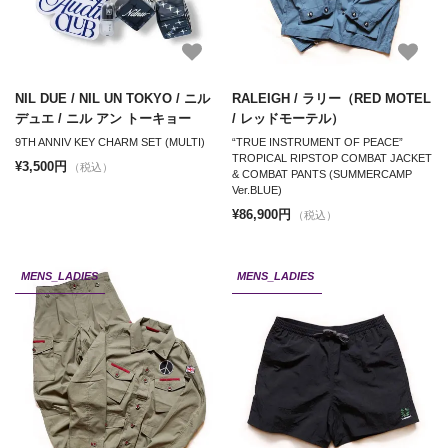
NIL DUE / NIL UN TOKYO / ニル
RALEIGH / ラリー（RED MOTEL
デュエ / ニル アン トーキョー
/ レッドモーテル）
9TH ANNIV KEY CHARM SET (MULTI)
“TRUE INSTRUMENT OF PEACE”
TROPICAL RIPSTOP COMBAT JACKET
¥3,500円
（税込）
& COMBAT PANTS (SUMMERCAMP
Ver.BLUE)
¥86,900円
（税込）
MENS_LADIES
MENS_LADIES