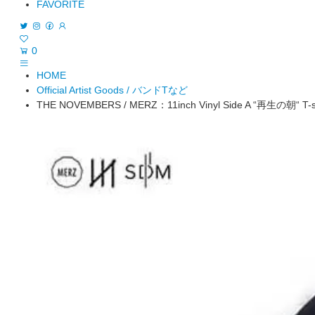
FAVORITE
0
HOME
Official Artist Goods / バンドTなど
THE NOVEMBERS / MERZ：11inch Vinyl Side A “再生の朝“ T-shirt