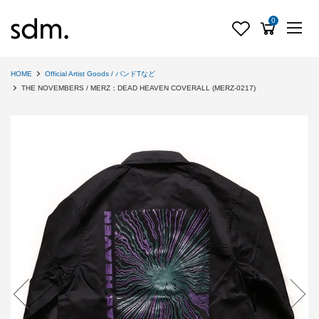
0
HOME
Official Artist Goods / バンドTなど
THE NOVEMBERS / MERZ：DEAD HEAVEN COVERALL (MERZ-0217)