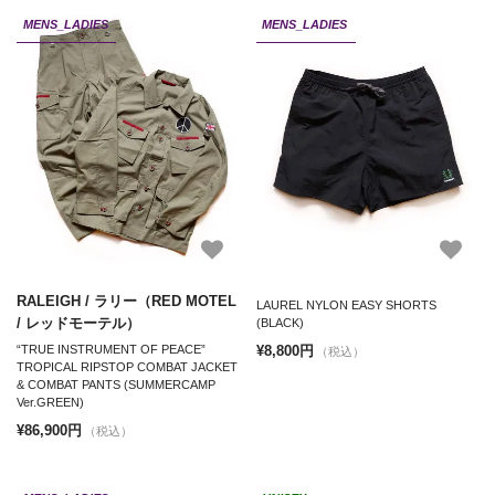
MENS_LADIES
MENS_LADIES
RALEIGH / ラリー（RED MOTEL
LAUREL NYLON EASY SHORTS
/ レッドモーテル）
(BLACK)
¥8,800円
“TRUE INSTRUMENT OF PEACE”
（税込）
TROPICAL RIPSTOP COMBAT JACKET
& COMBAT PANTS (SUMMERCAMP
Ver.GREEN)
¥86,900円
（税込）