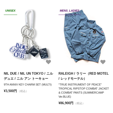
UNISEX
MENS_LADIES
NIL DUE / NIL UN TOKYO / ニル
RALEIGH / ラリー（RED MOTEL
デュエ / ニル アン トーキョー
/ レッドモーテル）
9TH ANNIV KEY CHARM SET (MULTI)
“TRUE INSTRUMENT OF PEACE”
TROPICAL RIPSTOP COMBAT JACKET
¥3,500円
（税込）
& COMBAT PANTS (SUMMERCAMP
Ver.BLUE)
¥86,900円
（税込）