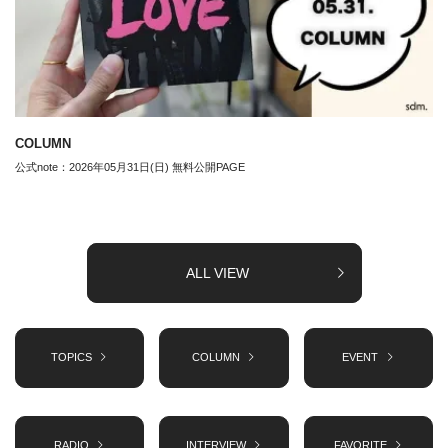
COLUMN
公式note：2026年05月31日(日) 無料公開PAGE
ALL VIEW
TOPICS
COLUMN
EVENT
RADIO
INTERVIEW
FAVORITE