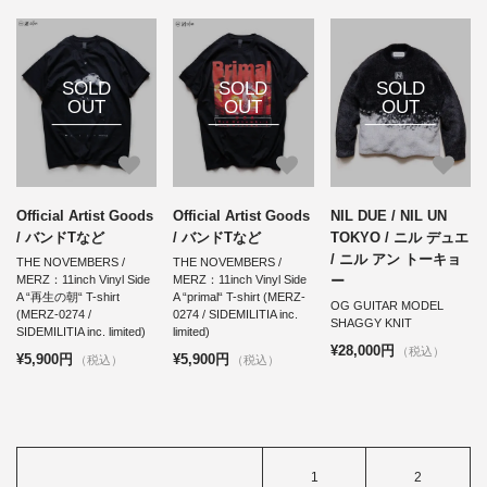
SOLD
SOLD
SOLD
OUT
OUT
OUT
Official Artist Goods
Official Artist Goods
NIL DUE / NIL UN
/ バンドTなど
/ バンドTなど
TOKYO / ニル デュエ
/ ニル アン トーキョ
THE NOVEMBERS /
THE NOVEMBERS /
ー
MERZ：11inch Vinyl Side
MERZ：11inch Vinyl Side
A “再生の朝“ T-shirt
A “primal“ T-shirt (MERZ-
OG GUITAR MODEL
(MERZ-0274 /
0274 / SIDEMILITIA inc.
SHAGGY KNIT
SIDEMILITIA inc. limited)
limited)
¥28,000円
（税込）
¥5,900円
¥5,900円
（税込）
（税込）
1
2