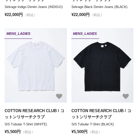
Selvage Indigo Denim Jeans (INDIGO)
Selvage Black Denim Jeans (BLACK)
¥22,000円
¥22,000円
（税込）
（税込）
MENS_LADIES
MENS_LADIES
COTTON RESEARCH CLUB / コ
COTTON RESEARCH CLUB / コ
ットンリサーチクラブ
ットンリサーチクラブ
S/S Tubular T-Shirt (WHITE)
S/S Tubular T-Shirt (BLACK)
¥5,500円
¥5,500円
（税込）
（税込）