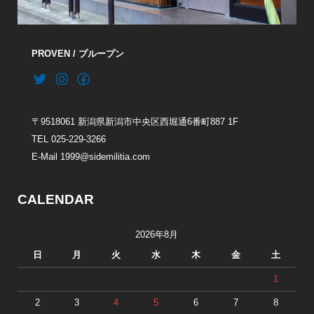
PROVEN / プループン
〒9518061 新潟県新潟市中央区西堀通6番町887 1F
TEL 025-229-3266
E-Mail 1999@sidemilitia.com
CALENDAR
2026年8月
日
月
火
水
木
金
土
1
2
3
4
5
6
7
8