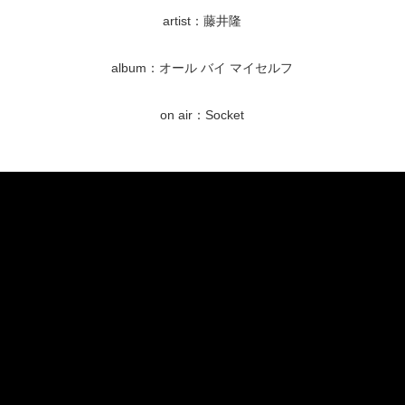
artist：藤井隆
album：オール バイ マイセルフ
on air：Socket