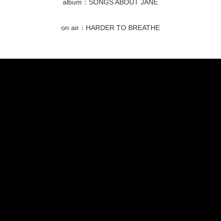
album：SONGS ABOUT JANE
on air：HARDER TO BREATHE