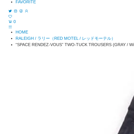
FAVORITE
0
HOME
RALEIGH / ラリー（RED MOTEL / レッドモーテル）
“SPACE RENDEZ-VOUS” TWO-TUCK TROUSERS (GRAY / Wid