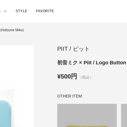
E
STYLE
FAVORITE
 (Hatsune Miku)
PIIT / ピット
初音ミク × Piit / Logo Butt
¥500円
（税込）
OTHER ITEM