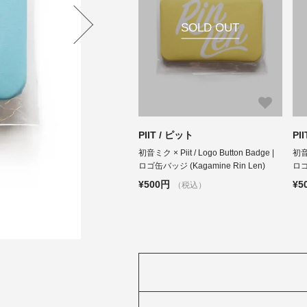
SOLD OUT
PIIT / ピット
PI
初音ミク × Piit / Logo Button Badge |
初音ミ
ロゴ缶バッジ (Kagamine Rin Len)
ロゴ
¥500円
¥5
（税込）