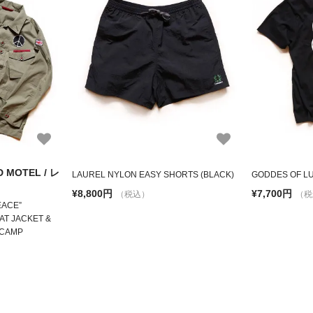
 MOTEL / レ
LAUREL NYLON EASY SHORTS (BLACK)
GODDES OF LU
¥8,800円
¥7,700円
（税込）
（税
EACE”
AT JACKET &
RCAMP