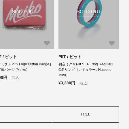
SOLD OUT
SOLD OUT
IT / ピット
PIIT / ピット
ク × Piit / Logo Button Badge |
初音ミク × Piit / C.P. Ring Regular |
缶バッジ (Meiko)
C.P.リング（レギュラー / Hatsune
Miku）
00円
（税込）
¥3,300円
（税込）
FREE