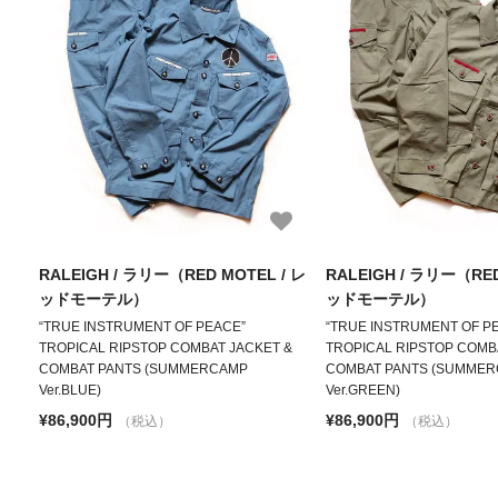
RALEIGH / ラリー（RED MOTEL / レ
RALEIGH / ラリー（RED
ッドモーテル）
ッドモーテル）
“TRUE INSTRUMENT OF PEACE”
“TRUE INSTRUMENT OF P
TROPICAL RIPSTOP COMBAT JACKET &
TROPICAL RIPSTOP COMB
COMBAT PANTS (SUMMERCAMP
COMBAT PANTS (SUMME
Ver.BLUE)
Ver.GREEN)
¥86,900円
¥86,900円
（税込）
（税込）